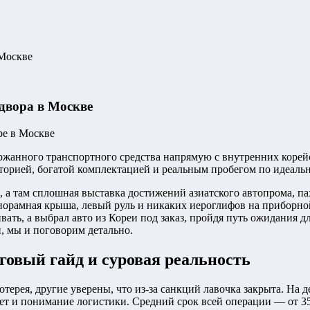
 Москве
 двора в Москве
жанного транспортного средства напрямую с внутренних корейс
торией, богатой комплектацией и реальным пробегом по идеаль
 а там сплошная выставка достижений азиатского автопрома, п
анорамная крыша, левый руль и никаких иероглифов на приборной
вать, а выбрал авто из Кореи под заказ, пройдя путь ожидания д
, мы и поговорим детально.
говый гайд и суровая реальность
отерея, другие уверены, что из-за санкций лавочка закрыта. На 
чет и понимание логистики. Средний срок всей операции — от 35