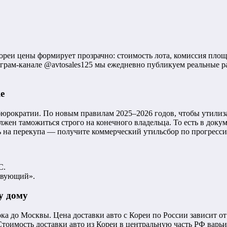
реи цены формирует прозрачно: стоимость лота, комиссия площа
грам-канале @avtosales125 мы ежедневно публикуем реальные р
е
 бюрократии. По новым правилам 2025–2026 годов, чтобы утилиз
олжен таможиться строго на конечного владельца. То есть в док
ь на перекупа — получите коммерческий утильсбор по прогресси
С.
твующий».
у дому
а до Москвы. Цена доставки авто с Кореи по России зависит от
тоимость доставки авто из Кореи в центральную часть РФ варьир