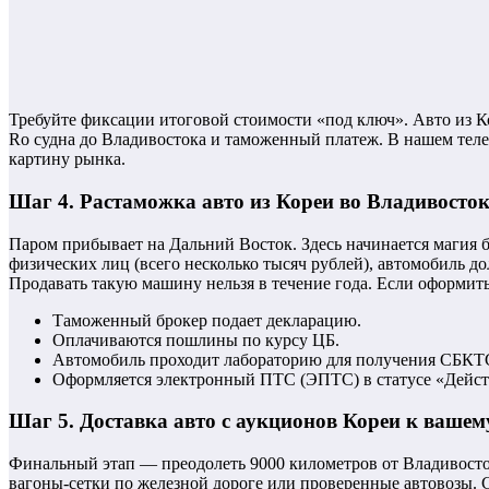
Требуйте фиксации итоговой стоимости «под ключ». Авто из Ко
Ro судна до Владивостока и таможенный платеж. В нашем теле
картину рынка.
Шаг 4. Растаможка авто из Кореи во Владивосток
Паром прибывает на Дальний Восток. Здесь начинается магия
физических лиц (всего несколько тысяч рублей), автомобиль д
Продавать такую машину нельзя в течение года. Если оформит
Таможенный брокер подает декларацию.
Оплачиваются пошлины по курсу ЦБ.
Автомобиль проходит лабораторию для получения СБКТ
Оформляется электронный ПТС (ЭПТС) в статусе «Дейс
Шаг 5. Доставка авто с аукционов Кореи к вашем
Финальный этап — преодолеть 9000 километров от Владивосток
вагоны-сетки по железной дороге или проверенные автовозы. С