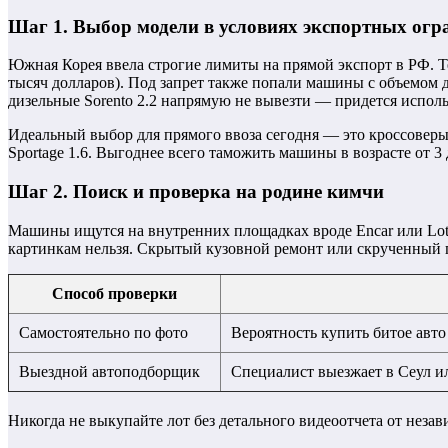
Шаг 1. Выбор модели в условиях экспортных огр
Южная Корея ввела строгие лимиты на прямой экспорт в РФ. Те
тысяч долларов). Под запрет также попали машины с объемом д
дизельные Sorento 2.2 напрямую не вывезти — придется испол
Идеальный выбор для прямого ввоза сегодня — это кроссоверы
Sportage 1.6. Выгоднее всего таможить машины в возрасте от 3
Шаг 2. Поиск и проверка на родине кимчи
Машины ищутся на внутренних площадках вроде Encar или Lotte.
картинкам нельзя. Скрытый кузовной ремонт или скрученный п
Способ проверки
Самостоятельно по фото
Вероятность купить битое авт
Выездной автоподборщик
Специалист выезжает в Сеул ил
Никогда не выкупайте лот без детального видеоотчета от незав