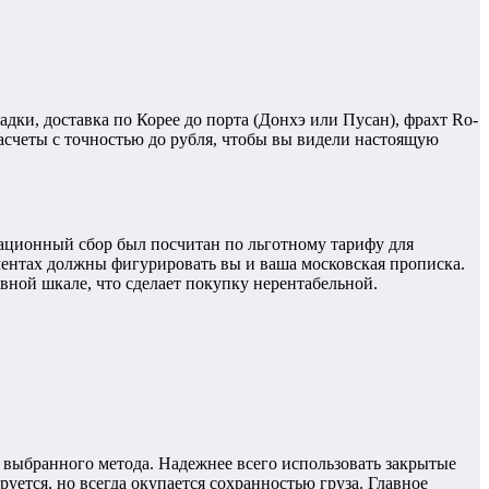
дки, доставка по Корее до порта (Донхэ или Пусан), фрахт Ro-
асчеты с точностью до рубля, чтобы вы видели настоящую
ационный сбор был посчитан по льготному тарифу для
ументах должны фигурировать вы и ваша московская прописка.
вной шкале, что сделает покупку нерентабельной.
 выбранного метода. Надежнее всего использовать закрытые
уется, но всегда окупается сохранностью груза. Главное