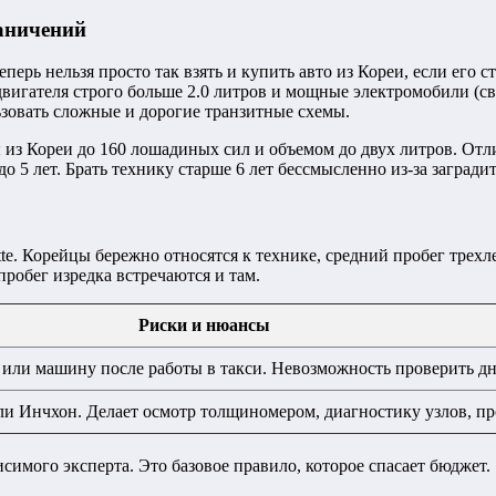
аничений
перь нельзя просто так взять и купить авто из Кореи, если его
вигателя строго больше 2.0 литров и мощные электромобили (свы
ьзовать сложные и дорогие транзитные схемы.
 из Кореи до 160 лошадиных сил и объемом до двух литров. От
 до 5 лет. Брать технику старше 6 лет бессмысленно из-за загра
 Корейцы бережно относятся к технике, средний пробег трехлетк
робег изредка встречаются и там.
Риски и нюансы
о или машину после работы в такси. Невозможность проверить д
и Инчхон. Делает осмотр толщиномером, диагностику узлов, пр
исимого эксперта. Это базовое правило, которое спасает бюджет.