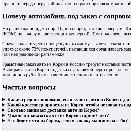
правило: перед погрузкой на автовоз транспортная компания о
Почему автомобиль под заказ с сопров
На рынке давно идет спор. Одни говорят, что кроссоверы из Ки
(KDM) на голову выше экспортных версий. Там подогревы всего
Сначала кажется, что проще купить самому… я хотел сказать, т
упряма: около 73% покупателей, пытающихся организовать зака
или неправильной растаможке.
Грамотный заказ авто из Кореи в Россию требует наставничест
Выбирая авто из Кореи под заказ с доставкой через профильную
миллионов рублей по сравнению с ценами в автосалонах.
Частые вопросы
Какая средняя экономия, если купить авто из Кореи с до
Какой кроссовер привезти из Кореи, чтобы не попасть по
Сколько занимает доставка авто из Кореи?
Можно ли заказать авто из Кореи старше 6 лет?
Что будет с утильсбором, если я закажу машину на себя?