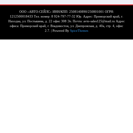
ООО «АВТО-СЕЙЛС» ИНН/КПП: 2508140890/250801001 ОГРН:
1212500018433 Тел. номер: 8 924-797-77-32 Юр. Адрес: Приморский край, г.
Находка, ул. Постышева, д. 22 офис 308 Эл. Почта: avto-sales125@mail.ru Адрес
офиса: Приморский край, г. Владивосток, ул. Днепровская, д. 40а, стр. 4, офис
2.7. | Powered By
SpiceThemes