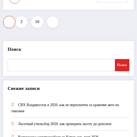
…
Пагинация
1
2
16
записей
Поиск
Поиск
Свежие записи
СВХ Владивосток в 2026: как не переплатить за хранение авто на
таможне
Льготный утильсбор 2026: как проверить льготу до депозита