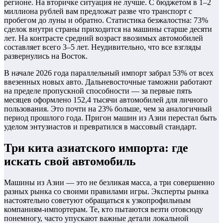
регионе. На вторичке ситуация не лучше. С бюджетом в 1–2
миллиона рублей вам предложат разве что транспорт с
пробегом до луны и обратно. Статистика безжалостна: 73%
сделок внутри страны приходится на машины старше десяти
лет. На контрасте средний возраст ввозимых автомобилей
составляет всего 3–5 лет. Неудивительно, что все взгляды
развернулись на Восток.
В начале 2026 года параллельный импорт забрал 53% от всех
ввезенных новых авто. Дальневосточные таможни работают
на пределе пропускной способности — за первые пять
месяцев оформлено 152,4 тысячи автомобилей для личного
пользования. Это почти на 23% больше, чем за аналогичный
период прошлого года. Пригон машин из Азии перестал быть
уделом энтузиастов и превратился в массовый стандарт.
Три кита азиатского импорта: где
искать свой автомобиль
Машины из Азии — это не безликая масса, а три совершенно
разных рынка со своими правилами игры. Эксперты рынка
настоятельно советуют обращаться к узкопрофильным
компаниям-импортерам. Те, кто пытаются везти отовсюду
понемногу, часто упускают важные детали локальной