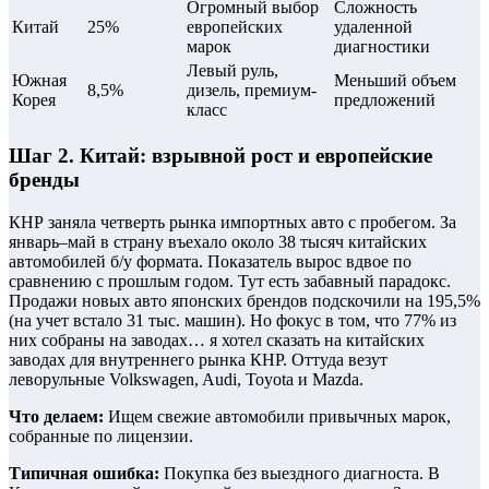
Огромный выбор
Сложность
Китай
25%
европейских
удаленной
марок
диагностики
Левый руль,
Южная
Меньший объем
8,5%
дизель, премиум-
Корея
предложений
класс
Шаг 2. Китай: взрывной рост и европейские
бренды
КНР заняла четверть рынка импортных авто с пробегом. За
январь–май в страну въехало около 38 тысяч китайских
автомобилей б/у формата. Показатель вырос вдвое по
сравнению с прошлым годом. Тут есть забавный парадокс.
Продажи новых авто японских брендов подскочили на 195,5%
(на учет встало 31 тыс. машин). Но фокус в том, что 77% из
них собраны на заводах… я хотел сказать на китайских
заводах для внутреннего рынка КНР. Оттуда везут
леворульные Volkswagen, Audi, Toyota и Mazda.
Что делаем:
Ищем свежие автомобили привычных марок,
собранные по лицензии.
Типичная ошибка:
Покупка без выездного диагноста. В