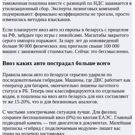
таможенная пошлина вместе с разницей по НДС зашивается в
утилизационный сбор. Эксперты лизинговых компаний
подчеркивают: формально коэффициенты не трогали, просто
изменилась методика взыскания.
Если планируете ввоз авто из европы в беларусь с прицелом
на РФ, забудьте про игры с инвойсами. Масштабы закрытого
серого импорта поражают. За пару лет до нововведений
больше 90 000 физических лиц пригнали свыше 100 000
машин с заниженной стоимостью. Сейчас это бессмысленно.
Ввоз каких авто пострадал больше всего
Правила ввоза авто из беларуси серьезно ударили по
последовательным гибридам. Машины, где ДВС работает как
генератор для батареи, окончательно лишены льготного
статуса в РБ. Теперь они классифицируются по отдельным
кодам, и пошлины на ввоз авто беларусь для них составляют
те же 15-20%, что и для бензиновых аналогов.
С чистыми электричками ситуация лучше. Для физлиц
сохранен беспошлинный ввоз (0%) по квотам ЕАЭС. Главный
подводный камень — тип двигателя в документах. Малейшая
приписка «гибрид с подключаемым модулем» лишит вас
права на нулевую растаможку.