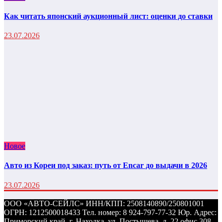
Как читать японский аукционный лист: оценки до ставки
23.07.2026
Новое
Авто из Кореи под заказ: путь от Encar до выдачи в 2026
23.07.2026
ООО «АВТО-СЕЙЛС» ИНН/КПП: 2508140890/250801001
ОГРН: 1212500018433 Тел. номер: 8 924-797-77-32 Юр. Адрес:
Приморский край, г. Находка, ул. Постышева, д. 22 офис 308