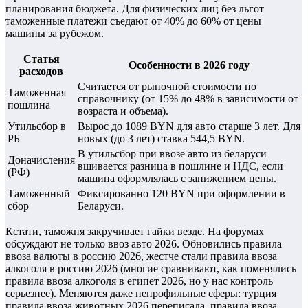
планирования бюджета. Для физических лиц без льгот
таможенные платежи съедают от 40% до 60% от цены
машины за рубежом.
Статья
Особенности в 2026 году
расходов
Считается от рыночной стоимости по
Таможенная
справочнику (от 15% до 48% в зависимости от
пошлина
возраста и объема).
Утильсбор в
Вырос до 1089 BYN для авто старше 3 лет. Для
РБ
новых (до 3 лет) ставка 544,5 BYN.
В утильсбор при ввозе авто из беларуси
Доначисления
вшивается разница в пошлине и НДС, если
(РФ)
машина оформлялась с занижением цены.
Таможенный
Фиксированно 120 BYN при оформлении в
сбор
Беларуси.
Кстати, таможня закручивает гайки везде. На форумах
обсуждают не только ввоз авто 2026. Обновились правила
ввоза валюты в россию 2026, жестче стали правила ввоза
алкоголя в россию 2026 (многие сравнивают, как поменялись
правила ввоза алкоголя в египет 2026, но у нас контроль
серьезнее). Меняются даже непрофильные сферы: турция
правила ввоза животных 2026 переписала, правила ввоза