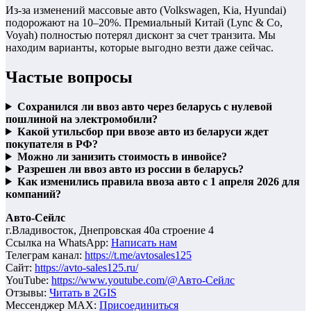
Из-за изменений массовые авто (Volkswagen, Kia, Hyundai)
подорожают на 10–20%. Премиальный Китай (Lync & Co,
Voyah) полностью потерял дисконт за счет транзита. Мы
находим варианты, которые выгодно везти даже сейчас.
Частые вопросы
Сохранился ли ввоз авто через беларусь с нулевой
пошлиной на электромобили?
Какой утильсбор при ввозе авто из беларуси ждет
покупателя в РФ?
Можно ли занизить стоимость в инвойсе?
Разрешен ли ввоз авто из россии в беларусь?
Как изменились правила ввоза авто с 1 апреля 2026 для
компаний?
Авто-Сейлс
г.Владивосток, Днепровская 40а строение 4
Ссылка на WhatsApp:
Написать нам
Телеграм канал:
https://t.me/avtosales125
Сайт:
https://avto-sales125.ru/
YouTube:
https://www.youtube.com/@Авто-Сейлс
Отзывы:
Читать в 2GIS
Мессенджер MAX:
Присоединиться