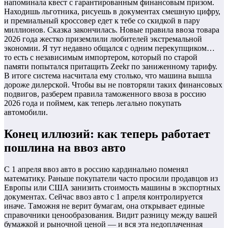
напоминала квест с гарантированным финансовым призом.
Находишь льготника, рисуешь в документах смешную цифру,
и премиальный кроссовер едет к тебе со скидкой в пару
миллионов. Сказка закончилась. Новые правила ввоза товара
2026 года жестко приземлили любителей экстремальной
экономии. Я тут недавно общался с одним перекупщиком…
то есть с независимым импортером, который по старой
памяти попытался притащить Zeekr по заниженному тарифу.
В итоге система насчитала ему столько, что машина вышла
дороже дилерской. Чтобы вы не повторяли таких финансовых
подвигов, разберем правила таможенного ввоза в россию
2026 года и поймем, как теперь легально покупать
автомобили.
Конец иллюзий: как теперь работает
пошлина на ввоз авто
С 1 апреля ввоз авто в россию кардинально поменял
математику. Раньше покупатели часто просили продавцов из
Европы или США занизить стоимость машины в экспортных
документах. Сейчас ввоз авто с 1 апреля контролируется
иначе. Таможня не верит бумагам, она открывает единые
справочники ценообразования. Видит разницу между вашей
бумажкой и рыночной ценой — и вся эта недоплаченная