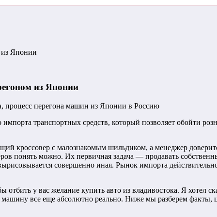
 из Японии
регоном из Японии
о импорта транспортных средств, который позволяет обойти ро
ящий кроссовер с малознакомым шильдиком, а менеджер доверите
еров понять можно. Их первичная задача — продавать собственн
 вырисовывается совершенно иная. Рынок импорта действительно
отбить у вас желание купить авто из владивостока. Я хотел сказ
 машину все еще абсолютно реально. Ниже мы разберем факты, 