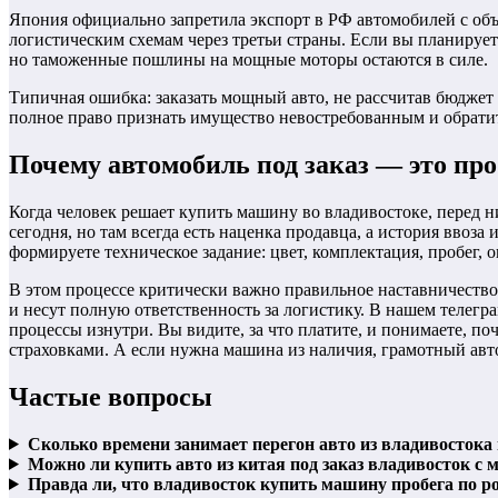
Япония официально запретила экспорт в РФ автомобилей с объе
логистическим схемам через третьи страны. Если вы планируете
но таможенные пошлины на мощные моторы остаются в силе.
Типичная ошибка: заказать мощный авто, не рассчитав бюджет 
полное право признать имущество невостребованным и обратить
Почему автомобиль под заказ — это про
Когда человек решает купить машину во владивостоке, перед н
сегодня, но там всегда есть наценка продавца, а история ввоз
формируете техническое задание: цвет, комплектация, пробег, о
В этом процессе критически важно правильное наставничеств
и несут полную ответственность за логистику. В нашем телег
процессы изнутри. Вы видите, за что платите, и понимаете, п
страховками. А если нужна машина из наличия, грамотный авт
Частые вопросы
Сколько времени занимает перегон авто из владивостока
Можно ли купить авто из китая под заказ владивосток с
Правда ли, что владивосток купить машину пробега по р