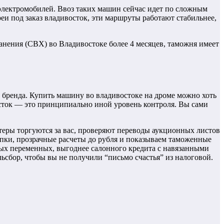
 электромобилей. Ввоз таких машин сейчас идет по сложным
реи под заказ владивосток, эти маршруты работают стабильнее,
анения (СВХ) во Владивостоке более 4 месяцев, таможня имеет
ы бренда. Купить машину во владивостоке на дроме можно хоть
восток — это принципиально иной уровень контроля. Вы сами
еры торгуются за вас, проверяют переводы аукционных листов
упки, прозрачные расчеты до рубля и показываем таможенные
тных переменных, выгоднее салонного кредита с навязанными
сбор, чтобы вы не получили “письмо счастья” из налоговой.