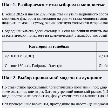
Шаг 1. Разбираемся с утильсбором и мощностью
В конце 2025 и начале 2026 года ставки утилизационного сбо
ключевым фактором выживания на рынке стала мощность двигат
подарить таможне сумму, эквивалентную стоимости второй м
Подводный камень здесь очевиден. Если вы решили купить маш
автоматически попадаете на коммерческий утильсбор, который 
Категория автомобиля
До 160 л.с. (ДВС)
Для л
Свыше 160 л.с., Гибриды, Электро
Любо
Шаг 2. Выбор правильной модели на аукционе
По статистике профильных логистических компаний, под уда
тоже оказались вне игры. Зато внутренний японский рынок (J
владивосток и не разориться, фокус смещается на машины до 16
Вот проверенные варианты, проходящие по льготе (цены указа