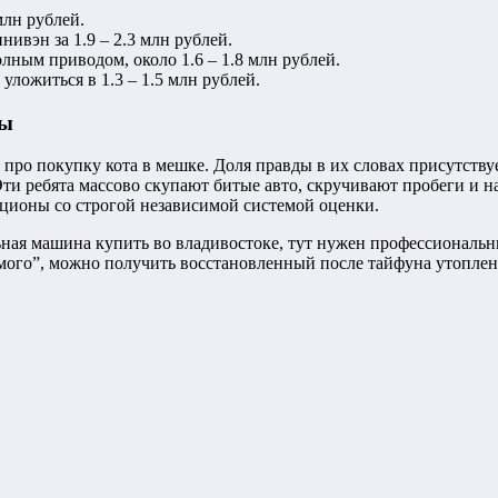
 млн рублей.
нивэн за 1.9 – 2.3 млн рублей.
лным приводом, около 1.6 – 1.8 млн рублей.
ложиться в 1.3 – 1.5 млн рублей.
ны
про покупку кота в мешке. Доля правды в их словах присутств
и ребята массово скупают битые авто, скручивают пробеги и на
ционы со строгой независимой системой оценки.
ьная машина купить во владивостоке, тут нужен профессиональн
комого”, можно получить восстановленный после тайфуна утопле