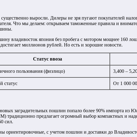
ра существенно выросли. Дилеры не зря пугают покупателей нал
еля. Что мы делаем: открываем таможенные правила и внимател
ашины.
ину владивосток япония без пробега с мотором мощнее 160 лош
достигает миллионов рублей. Но есть и хорошие новости.
Статус ввоза
ичного пользования (физлицо)
3,400 – 5,2
й статус
От 1 000 0
р новых заградительных пошлин попало более 90% импорта из 
DM) традиционно предлагает огромный выбор компактных и наде
0 сил.
ны ориентировочные, с учетом пошлин и доставки до Владивост