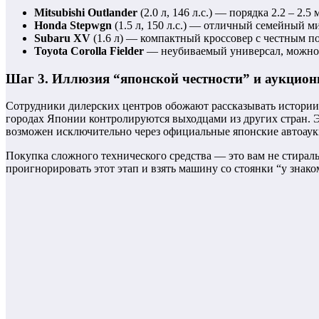
Mitsubishi Outlander
(2.0 л, 146 л.с.) — порядка 2.2 – 2.5
Honda Stepwgn
(1.5 л, 150 л.с.) — отличный семейный ми
Subaru XV
(1.6 л) — компактный кроссовер с честным по
Toyota Corolla Fielder
— неубиваемый универсал, можно у
Шаг 3. Иллюзия “японской честности” и аукцио
Сотрудники дилерских центров обожают рассказывать истории 
городах Японии контролируются выходцами из других стран. Эт
возможен исключительно через официальные японские автоаук
Покупка сложного технического средства — это вам не стирал
проигнорировать этот этап и взять машину со стоянки “у зна