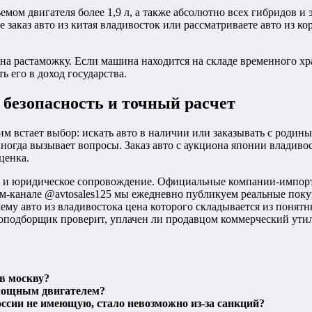
мом двигателя более 1,9 л, а также абсолютно всех гибридов и
 заказ авто из китая владивосток или рассматриваете авто из ко
на растаможку. Если машина находится на складе временного хр
 его в доход государства.
 безопасность и точный расчет
им встает выбор: искать авто в наличии или заказывать с родин
а иногда вызывает вопросы. Заказ авто с аукциона японии влади
ценка.
о и юридическое сопровождение. Официальные компании-импорт
рам-канале @avtosales125 мы ежедневно публикуем реальные пок
очему авто из владивостока цена которого складывается из поня
оподборщик проверит, уплачен ли продавцом коммерческий утиль
 в москву?
 мощным двигателем?
оссии не имеющую, стало невозможно из-за санкций?