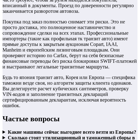
вписанный в документы. Проезд по доверенности регулярно
заканчивается разворотом автовоза.
Покупка под заказ полностью снимает эти риски. Это не
просто доставка, это полноценное наставничество и
сопровождение сделки на всех этапах. Профессиональные
импортеры (такие как профильная тк транзит авто) имеют
прямые доступы к закрытым аукционам Copart, IAAI,
Manheim и европейским лизинговым площадкам. Они
проверяют историю по Carfax, берут на себя безопасные
финансовые переводы без риска блокировки SWIFT-платежей
и выстраивают легальные транзитные маршруты.
Будь то япония транзит авто, Корея или Европа — специфика
таможни везде своя, но алгоритм защиты клиента одинаков.
Вы делегируете расчет кубических сантиметров, проверку
VIN-кодов и заполнение транзитных деклараций
сертифицированным декларантам, исключая вероятность
ошибок.
Частые вопросы
Какие машины сейчас выгоднее всего везти из Европы?
Сколько стоят утилизационный и таможенный сборы в