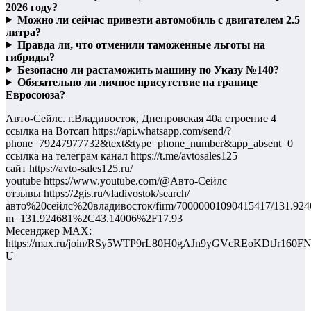
2026 году?
Можно ли сейчас привезти автомобиль с двигателем 2.5
литра?
Правда ли, что отменили таможенные льготы на
гибриды?
Безопасно ли растаможить машину по Указу №140?
Обязательно ли личное присутствие на границе
Евросоюза?
Авто-Сейлс. г.Владивосток, Днепровская 40а строение 4
ссылка на Вотсап https://api.whatsapp.com/send/?
phone=79247977732&text&type=phone_number&app_absent=0
ссылка на телеграм канал https://t.me/avtosales125
сайт https://avto-sales125.ru/
youtube https://www.youtube.com/@Авто-Сейлс
отзывы https://2gis.ru/vladivostok/search/
авто%20сейлс%20владивосток/firm/70000001090415417/131.924
m=131.924681%2C43.14006%2F17.93
Месенджер MAX:
https://max.ru/join/RSy5WTP9rL80H0gAJn9yGVcREoKDtJr160F
U