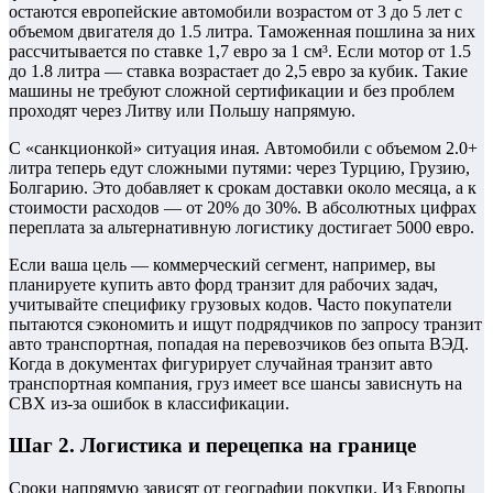
остаются европейские автомобили возрастом от 3 до 5 лет с
объемом двигателя до 1.5 литра. Таможенная пошлина за них
рассчитывается по ставке 1,7 евро за 1 см³. Если мотор от 1.5
до 1.8 литра — ставка возрастает до 2,5 евро за кубик. Такие
машины не требуют сложной сертификации и без проблем
проходят через Литву или Польшу напрямую.
С «санкционкой» ситуация иная. Автомобили с объемом 2.0+
литра теперь едут сложными путями: через Турцию, Грузию,
Болгарию. Это добавляет к срокам доставки около месяца, а к
стоимости расходов — от 20% до 30%. В абсолютных цифрах
переплата за альтернативную логистику достигает 5000 евро.
Если ваша цель — коммерческий сегмент, например, вы
планируете купить авто форд транзит для рабочих задач,
учитывайте специфику грузовых кодов. Часто покупатели
пытаются сэкономить и ищут подрядчиков по запросу транзит
авто транспортная, попадая на перевозчиков без опыта ВЭД.
Когда в документах фигурирует случайная транзит авто
транспортная компания, груз имеет все шансы зависнуть на
СВХ из-за ошибок в классификации.
Шаг 2. Логистика и перецепка на границе
Сроки напрямую зависят от географии покупки. Из Европы