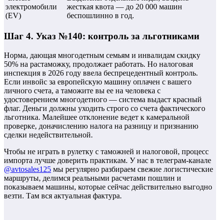
электромобили
жесткая квота — до 20 000 машин
(EV)
беспошлинно в год.
Шаг 4. Указ №140: контроль за льготниками
Норма, дающая многодетным семьям и инвалидам скидку
50% на растаможку, продолжает работать. Но налоговая
инспекция в 2026 году ввела беспрецедентный контроль.
Если инвойс за европейскую машину оплачен с вашего
личного счета, а таможите вы ее на человека с
удостоверением многодетного — система выдаст красный
флаг. Деньги должны уходить строго со счета фактического
льготника. Малейшее отклонение ведет к камеральной
проверке, доначислению налога на разницу и признанию
сделки недействительной.
Чтобы не играть в рулетку с таможней и налоговой, процесс
импорта лучше доверить практикам. У нас в телеграм-канале
@avtosales125
мы регулярно разбираем свежие логистические
маршруты, делимся реальными расчетами пошлин и
показываем машины, которые сейчас действительно выгодно
везти. Там вся актуальная фактура.