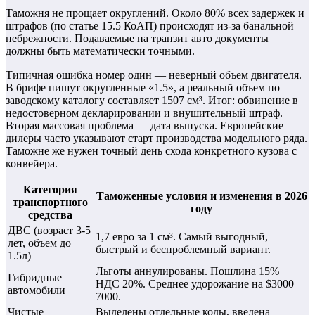
Таможня не прощает округлений. Около 80% всех задержек и
штрафов (по статье 15.5 КоАП) происходят из-за банальной
небрежности. Подаваемые на транзит авто документы
должны быть математически точными.
Типичная ошибка номер один — неверный объем двигателя.
В брифе пишут округленные «1.5», а реальный объем по
заводскому каталогу составляет 1507 см³. Итог: обвинение в
недостоверном декларировании и внушительный штраф.
Вторая массовая проблема — дата выпуска. Европейские
дилеры часто указывают старт производства модельного ряда.
Таможне же нужен точный день схода конкретного кузова с
конвейера.
Категория
Таможенные условия и изменения в 2026
транспортного
году
средства
ДВС (возраст 3-5
1,7 евро за 1 см³. Самый выгодный,
лет, объем до
быстрый и беспроблемный вариант.
1.5л)
Льготы аннулированы. Пошлина 15% +
Гибридные
НДС 20%. Среднее удорожание на $3000–
автомобили
7000.
Чистые
Выделены отдельные коды, введена