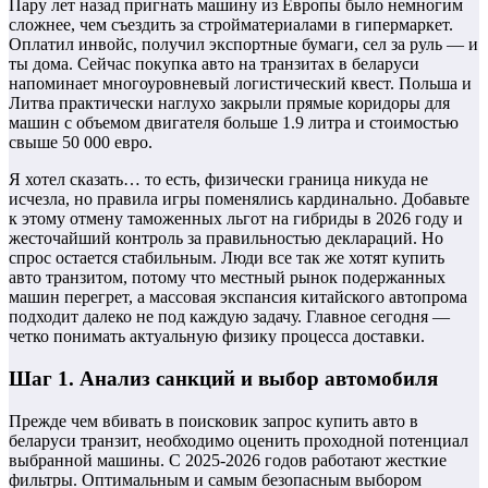
Пару лет назад пригнать машину из Европы было немногим
сложнее, чем съездить за стройматериалами в гипермаркет.
Оплатил инвойс, получил экспортные бумаги, сел за руль — и
ты дома. Сейчас покупка авто на транзитах в беларуси
напоминает многоуровневый логистический квест. Польша и
Литва практически наглухо закрыли прямые коридоры для
машин с объемом двигателя больше 1.9 литра и стоимостью
свыше 50 000 евро.
Я хотел сказать… то есть, физически граница никуда не
исчезла, но правила игры поменялись кардинально. Добавьте
к этому отмену таможенных льгот на гибриды в 2026 году и
жесточайший контроль за правильностью деклараций. Но
спрос остается стабильным. Люди все так же хотят купить
авто транзитом, потому что местный рынок подержанных
машин перегрет, а массовая экспансия китайского автопрома
подходит далеко не под каждую задачу. Главное сегодня —
четко понимать актуальную физику процесса доставки.
Шаг 1. Анализ санкций и выбор автомобиля
Прежде чем вбивать в поисковик запрос купить авто в
беларуси транзит, необходимо оценить проходной потенциал
выбранной машины. С 2025-2026 годов работают жесткие
фильтры. Оптимальным и самым безопасным выбором