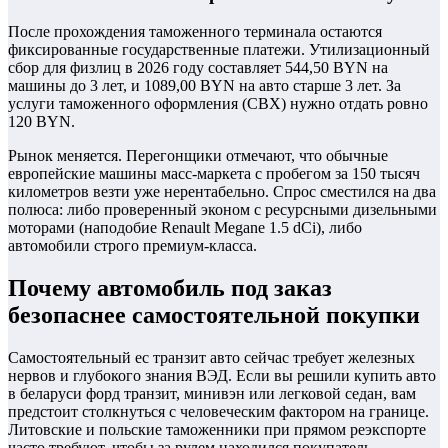
После прохождения таможенного терминала остаются
фиксированные государственные платежи. Утилизационный
сбор для физлиц в 2026 году составляет 544,50 BYN на
машины до 3 лет, и 1089,00 BYN на авто старше 3 лет. За
услуги таможенного оформления (СВХ) нужно отдать ровно
120 BYN.
Рынок меняется. Перегонщики отмечают, что обычные
европейские машины масс-маркета с пробегом за 150 тысяч
километров везти уже нерентабельно. Спрос сместился на два
полюса: либо проверенный эконом с ресурсными дизельными
моторами (наподобие Renault Megane 1.5 dCi), либо
автомобили строго премиум-класса.
Почему автомобиль под заказ
безопаснее самостоятельной покупки
Самостоятельный ес транзит авто сейчас требует железных
нервов и глубокого знания ВЭД. Если вы решили купить авто
в беларуси форд транзит, минивэн или легковой седан, вам
предстоит столкнуться с человеческим фактором на границе.
Литовские и польские таможенники при прямом реэкспорте
часто требуют, чтобы за рулем находился покупатель,