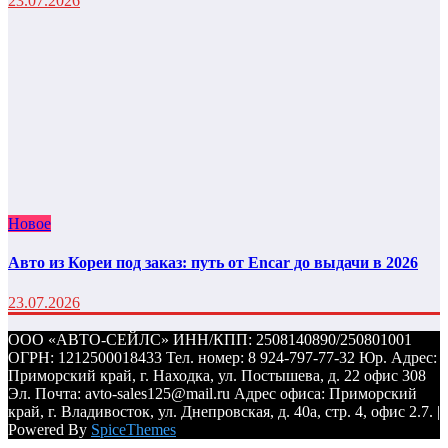
23.07.2026
Новое
Авто из Кореи под заказ: путь от Encar до выдачи в 2026
23.07.2026
ООО «АВТО-СЕЙЛС» ИНН/КПП: 2508140890/250801001
ОГРН: 1212500018433 Тел. номер: 8 924-797-77-32 Юр. Адрес:
Приморский край, г. Находка, ул. Постышева, д. 22 офис 308
Эл. Почта: avto-sales125@mail.ru Адрес офиса: Приморский
край, г. Владивосток, ул. Днепровская, д. 40а, стр. 4, офис 2.7. |
Powered By
SpiceThemes