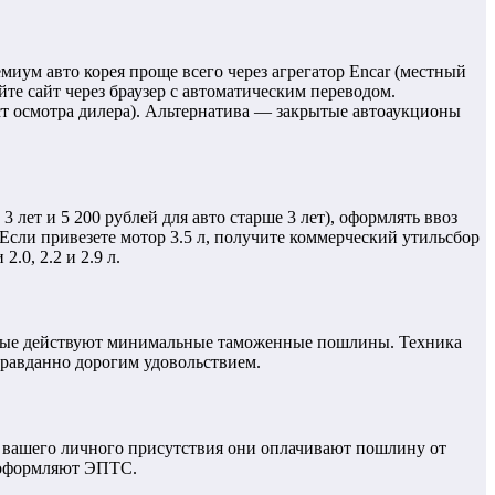
иум авто корея проще всего через агрегатор Encar (местный
те сайт через браузер с автоматическим переводом.
ист осмотра дилера). Альтернатива — закрытые автоаукционы
 лет и 5 200 рублей для авто старше 3 лет), оформлять ввоз
 Если привезете мотор 3.5 л, получите коммерческий утильсбор
.0, 2.2 и 2.9 л.
оторые действуют минимальные таможенные пошлины. Техника
оправданно дорогим удовольствием.
з вашего личного присутствия они оплачивают пошлину от
 оформляют ЭПТС.