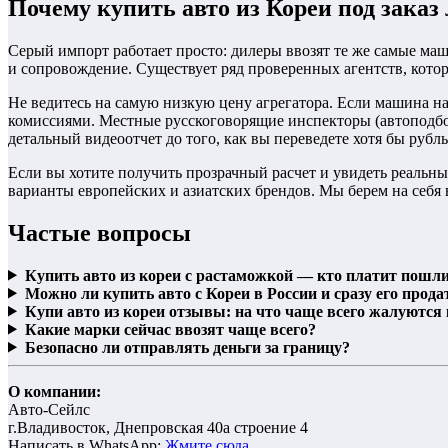
Почему купить авто из Кореи под заказ
Серый импорт работает просто: дилеры ввозят те же самые маш
и сопровождение. Существует ряд проверенных агентств, кото
Не ведитесь на самую низкую цену агрегатора. Если машина н
комиссиями. Местные русскоговорящие инспекторы (автоподб
детальный видеоотчет до того, как вы переведете хотя бы рубль
Если вы хотите получить прозрачный расчет и увидеть реальны
варианты европейских и азиатских брендов. Мы берем на себя 
Частые вопросы
Купить авто из кореи с растаможкой — кто платит пошл
Можно ли купить авто с Кореи в России и сразу его прода
Купи авто из кореи отзывы: на что чаще всего жалуются
Какие марки сейчас ввозят чаще всего?
Безопасно ли отправлять деньги за границу?
О компании:
Авто-Сейлс
г.Владивосток, Днепровская 40а строение 4
Написать в WhatsApp:
Жмите сюда