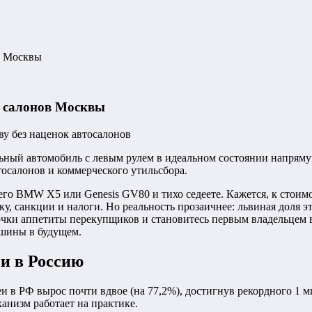
ов Москвы
к салонов Москвы
льный автомобиль с левым рулем в идеальном состоянии напряму
тосалонов и коммерческого утильсбора.
жего BMW X5 или Genesis GV80 и тихо седеете. Кажется, к сто
у, санкции и налоги. Но реальность прозаичнее: львиная доля э
чки аппетиты перекупщиков и становитесь первым владельцем в 
ашины в будущем.
еи в Россию
 в РФ вырос почти вдвое (на 77,2%), достигнув рекордного 1 
ханизм работает на практике.