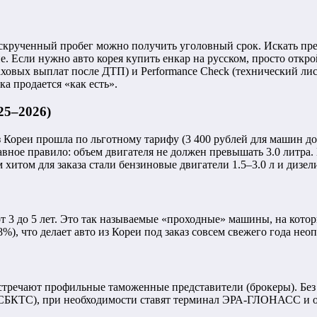
скрученный пробег можно получить уголовный срок. Искать прем
 Если нужно авто корея купить енкар на русском, просто открой
траховых выплат после ДТП) и Performance Check (технический л
ка продается «как есть».
25–2026)
 Кореи прошла по льготному тарифу (3 400 рублей для машин до 3
авное правило: объем двигателя не должен превышать 3.0 литра.
том для заказа стали бензиновые двигатели 1.5–3.0 л и дизели 2
 от 3 до 5 лет. Это так называемые «проходные» машины, на к
%), что делает авто из Кореи под заказ совсем свежего года не
 встречают профильные таможенные представители (брокеры). Бе
т СБКТС), при необходимости ставят терминал ЭРА-ГЛОНАСС и