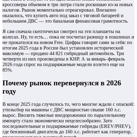
кроссоверы объемом в три литра стали роскошью из-за новых
налогов. Рынок моментально отреагировал. Внезапно
оказалось, что купить авто под заказ с тяговой батареей и
небольшим ДВС — это банальная финансовая грамотность.
Я сам сначала скептически смотрел на эти планшеты на
колесах. Ну, то есть… пока не посчитал разницу в пошлинах и
не прокатился на новом Free. Цифры говорят сами за себя: по
итогам 2025 года в России был установлен исторический
максимум — продано 44 821 гибридный автомобиль. Три
четверти из них произведены в КНР. А за январь–февраль
2026 года спрос на подзаряжаемые модели взлетел еще на
85%.
Почему рынок перевернулся в 2026
году
В конце 2025 года случилось то, чего многие ждали с опаской:
утильсбор на машины с ДВС мощностью свыше 160 л.с.
вырос. Ввозить тяжелые внедорожники по параллельному
импорту стало экономически нецелесообразно. Зато
последовательные и подзаряжаемые гибриды (EREV/PHEV),
где бензиновый двигатель до 160 л.с. работает как генератор,