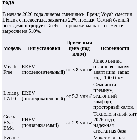
года
В начале 2026 года лидеры сменились. Бренд Voyah сместил
Lixiang с пьедестала, захватив 22% продаж. Самый бурный
рост демонстрирует Geely — продажи марки в сегменте
выросли на 510%.
Примерная
Модель
Тип установки
цена (под
Особенности
ключ)
Лидер рынка,
Voyah
EREV
отличная зимняя
от 3.8 млн ₽
Free
(последовательный)
адаптация, запас
хода 1000+ км.
Семейный
премиум,
Lixiang
EREV
эталонный
от 5.2 млн ₽
L7/L9
(последовательный)
комфорт,
просторный салон.
Технологичный хит
Geely
PHEV
2026 года,
EX5
от 2.9 млн ₽
(подзаряжаемый)
надежная
EM-i
агрегатная база.
Evolute
Максимальная