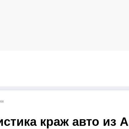
тистика краж авто из Азии и методы защиты
ии
истика краж авто из 