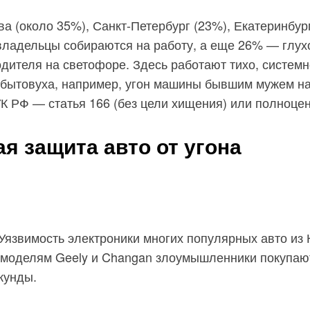
 (около 35%), Санкт-Петербург (23%), Екатеринбург
ка владельцы собираются на работу, а еще 26% — глу
дителя на светофоре. Здесь работают тихо, системно
 бытовуха, например, угон машины бывшим мужем наз
К РФ — статья 166 (без цели хищения) или полноценн
ая защита авто от угона
Уязвимость электроники многих популярных авто из
 моделям Geely и Changan злоумышленники покупают
кунды.