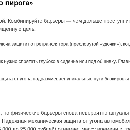
о пирога»
ой. Комбинируйте барьеры — чем дольше преступнику
щищенную цель.
юча защитит от ретранслятора (пресловутой «удочки»), ког
жно спрятать глубоко в сиденье или под обшивку. Главно
щита от угона подразумевает уникальные пути блокировки
2, но физические барьеры снова невероятно актуал
. Надежная механическая защита от угона автомобил
 000 до 25 000 рублей) отнимает массу времени и т