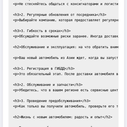
<p>Не стесняйтесь общаться с консигнаторами и логистическ
<h3>2. Регулярные обновления от посредника</h3>

<p>Выбирайте компанию, которая предоставляет регулярные о
<h3>3. Гибкость в сроках</h3>

<p>Обсуждайте возможные риски заранее. Иногда доставка за
<h2>Обслуживание и эксплуатация: на что обратить внимание 
<p>Ваш новый автомобиль из Азии ждет, когда вы запустите 
<h3>1. Регистрация в ГИБДД</h3>

<p>Это обязательный этап. После доставки автомобиля важно
<h3>2. Обслуживание и запчасти</h3>

<p>Убедитесь, что в вашем регионе есть сервисные центры, 
<h3>3. Проведение предобслуживания</h3>

<p>Как только вы получили автомобиль, проверьте его техни
<h2>Жизнь с новым автомобилем: радость и опыт</h2>
