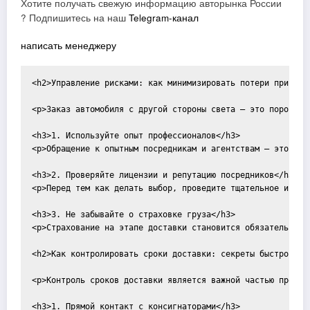
Хотите получать свежую информацию авторынка России
? Подпишитесь на наш
Telegram-канал
написать менеджеру
<h2>Управление рисками: как минимизировать потери при зака
<p>Заказ автомобиля с другой стороны света – это порой не
<h3>1. Используйте опыт профессионалов</h3>

<p>Обращение к опытным посредникам и агентствам — это пер
<h3>2. Проверяйте лицензии и репутацию посредников</h3>

<p>Перед тем как делать выбор, проведите тщательное иссле
<h3>3. Не забывайте о страховке груза</h3>

<p>Страхование на этапе доставки становится обязательным.
<h2>Как контролировать сроки доставки: секреты быстрого по
<p>Контроль сроков доставки является важной частью процес
<h3>1. Прямой контакт с консигнаторами</h3>
