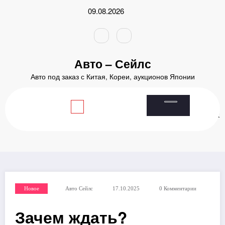
Перейти
09.08.2026
к
содержимому
Авто – Сейлс
Авто под заказ с Китая, Кореи, аукционов Японии
Главная
2025
Октябрь
17
Зачем ждать? Заказывайте авто из Японии: секреты выгодных
покупок и возможности, о которых вы не знали!
Новое
Авто Сейлс
17.10.2025
0 Комментарии
Зачем ждать?