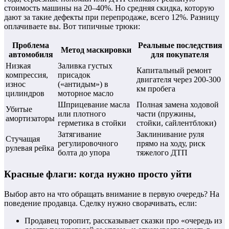
стоимость машины на 20–40%. Но средняя скидка, которую
дают за такие дефекты при перепродаже, всего 12%. Разницу
оплачиваете вы. Вот типичные трюки:
Проблема
Реальные последствия
Метод маскировки
автомобиля
для покупателя
Низкая
Заливка густых
Капитальный ремонт
компрессия,
присадок
двигателя через 200-300
износ
(«антидым») в
км пробега
цилиндров
моторное масло
Шприцевание масла
Полная замена ходовой
Убитые
или плотного
части (пружины,
амортизаторы
герметика в стойки
стойки, сайлентблоки)
Затягивание
Заклинивание руля
Стучащая
регулировочного
прямо на ходу, риск
рулевая рейка
болта до упора
тяжелого ДТП
Красные флаги: когда нужно просто уйти
Выбор авто на что обращать внимание в первую очередь? На
поведение продавца. Сделку нужно сворачивать, если:
Продавец торопит, рассказывает сказки про «очередь из