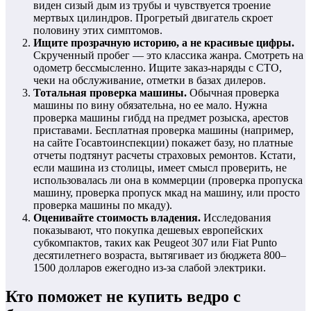
виден сизый дым из трубы и чувствуется троение
мертвых цилиндров. Прогретый двигатель скроет
половину этих симптомов.
Ищите прозрачную историю, а не красивые цифры.
Скрученный пробег — это классика жанра. Смотреть на
одометр бессмысленно. Ищите заказ-наряды с СТО,
чеки на обслуживание, отметки в базах дилеров.
Тотальная проверка машины.
Обычная проверка
машины по вину обязательна, но ее мало. Нужна
проверка машины гибдд на предмет розыска, арестов
приставами. Бесплатная проверка машины (например,
на сайте Госавтоинспекции) покажет базу, но платные
отчеты подтянут расчеты страховых ремонтов. Кстати,
если машина из столицы, имеет смысл проверить, не
использовалась ли она в коммерции (проверка пропуска
машину, проверка пропуск мкад на машину, или просто
проверка машины по мкаду).
Оценивайте стоимость владения.
Исследования
показывают, что покупка дешевых европейских
субкомпактов, таких как Peugeot 307 или Fiat Punto
десятилетнего возраста, вытягивает из бюджета 800–
1500 долларов ежегодно из-за слабой электрики.
Кто поможет не купить ведро с