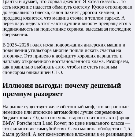
Гранты и думает, что сорвал джекпот. Я хотел сказать… то
есть искренне надеется обмануть систему. Кузов отполирован
до зеркального блеска, салон пахнет дорогой химией, а
продавец клянется, что машина стояла в теплом гараже. А
через пару недель этот «авто лучший выбор» превращается в
недвижимость на подъемнике сервиса, высасывая последние
сбережения.
В 2025–2026 годах из-за подорожания дилерских машин и
повышения утильсбора многие пошли искать счастья на
вторичке. Это привело к дефициту хороших вариантов и
наплыву откровенного восстановленного хлама. Разбираем,
как правильно выбирать авто, чтобы не стать главным
спонсором ближайшей СТО.
Иллюзия выгоды: почему дешевый
премиум разоряет
На рынке существует железобетонный миф, что возрастные
немецкие или японские автомобили лучше современных
бюджетников. Однако покупка старого элитного авто (вроде
BMW, Porsche или Land Rover) по цене начального класса —
это финансовое самоубийство. Сама машина обойдется в 1,5–
2 млн рублей. А вот ежемесячные вложения в ее реанимацию