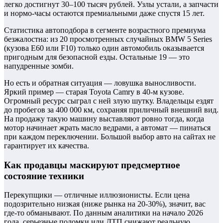
легко достигнут 30–100 тысяч рублей. Узлы устали, а запчасти
и нормо-часы остаются премиальными даже спустя 15 лет.
Статистика автоподбора в сегменте возрастного премиума
безжалостна: из 20 просмотренных случайных BMW 5 Series
(кузова E60 или F10) только один автомобиль оказывается
пригодным для безопасной езды. Остальные 19 — это
напудренные зомби.
Но есть и обратная ситуация — ловушка выносливости.
Яркий пример — старая Toyota Camry в 40-м кузове.
Огромный ресурс сыграл с ней злую шутку. Владельцы ездят
до пробегов за 400 000 км, сохраняя приличный внешний вид.
На продажу такую машину выставляют ровно тогда, когда
мотор начинает жрать масло ведрами, а автомат — пинаться
при каждом переключении. Большой выбор авто на сайтах не
гарантирует их качества.
Как продавцы маскируют предсмертное
состояние техники
Перекупщики — отличные иллюзионисты. Если цена
подозрительно низкая (ниже рынка на 20-30%), значит, вас
где-то обманывают. По данным аналитики на начало 2026
года, серьезные поломки или ДТП снижают реальную