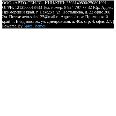
ООО «АВТО-СЕЙЛС» ИНН/КПП: 2508140890/250801001
ОГРН: 1212500018433 Тел. номер: 8 924-797-77-32 Юр. Адрес:
Приморский край, г. Находка, ул. Постышева, д. 22 офис 308
Эл. Почта: avto-sales125@mail.ru Адрес офиса: Приморский
край, г. Владивосток, ул. Днепровская, д. 40а, стр. 4, офис 2.7. |
Powered By
SpiceThemes