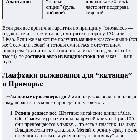
Адаптация
“теплые
прошивка ~30-50к),
опции” (руль,
часто нет подогрева
лобовое).
сидений.
Если для вас критична гарантия по принципу “сломалось —
отдал ключи — починили”, смотрите в сторону JAC или
Livan. Если же вы хотите получить машину классом выше (тот
же Geely или Jetour) и готовы смириться с отсутствием
подогрева “пятой точки” (или поставить его отдельно за 15
тысяч), то
доставка авто из владивостока
под заказ — ваш
путь.
Лайфхаки выживания для “китайца”
в Приморье
Чтобы
новые кроссоверы до 2 млн
не разочаровали в первую
зиму, держите несколько проверенных советов:
Резина решает всё.
Штатные китайские шины (Atlas,
Giti, Chaoyang) рассчитаны на другой климат. При -10°C
они превращаются в тыкву… то есть в пластик. На льду
Владивостока это фатально. Меняйте резину сразу после
покупки на нормальную японскую “липучку” или