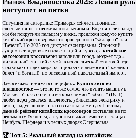
Рынок Владивостока 2025: Левый руль
наступает на пятки
Ситуация на авторынке Приморья сейчас напоминает
слоеный пирог с неожиданной начинкой. Еще пять лет назад
мы бы покрутили пальцем у виска, предложи кому-то купить
китайский кроссовер вместо проверенного “Филдера” или
“Везеля”. Но 2025 год диктует свои правила. Японский
аукцион стал дороже из-за санкций и курсов, а
китайские
автомобили кроссоверы
заполнили город. Бюджет “до 2
миллионов” стал той самой психологической отметкой, где
сталкиваются два мира: официальный дилерский “входной
билет” и богатый, но рискованный параллельный импорт.
Здесь важно понимать специфику.
Купить авто во
владивостоке
— это не то же самое, что купить машину в
Москве. У нас сопки, на которых зимой “роботы” (DCT)
любят перегреваться, влажность, убивающая электрику, и
ветер, выдувающий тепло из салона за минуту. Поэтому
данный
рейтинг китайских кроссоверов
составлен не по
рекламным буклетам, а с учетом выживаемости на улицах
Нейбута, Шефнера и в тесных дворах Эгершельда.
🏆 Топ-5: Реальный взгляд на китайские