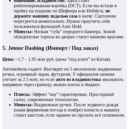
Внимание, Владивосток!
Здесь стоит
роботизированная коробка (DCT). Если вы встали в
пробку на подъеме по Шефнера или Нейбута,
не
держите машину педалью газа
в натяг. Сцепление
перегреется моментально. Нужно приучить себя
пользоваться функцией Auto Hold.
Минусы:
Низкая “губа” переднего бампера. Зимой
обледенелые торосы во дворах станут вашими врагами.
5. Jetour Dashing (Импорт / Под заказ)
Цена:
~1.7 – 1.95 млн руб. (цена “под ключ” из Китая).
Автомобиль-гаджет. Выглядит на 5 миллионов: выдвижные
ручки, огромный экран, футуризм. У официалов ценник
улетает за 2.5 млн, но если
авто из владивостока
заказывать
напрямую через границу, можно влезть в бюджет.
Плюсы:
Эффект “вау” гарантирован. Просторный
салон, современные технологии.
Минусы:
Выдвижные ручки. После ледяного дождя
(наша фирменная погода в ноябре) попасть в машину
станет квестом, если заранее не пролить всё силиконом.