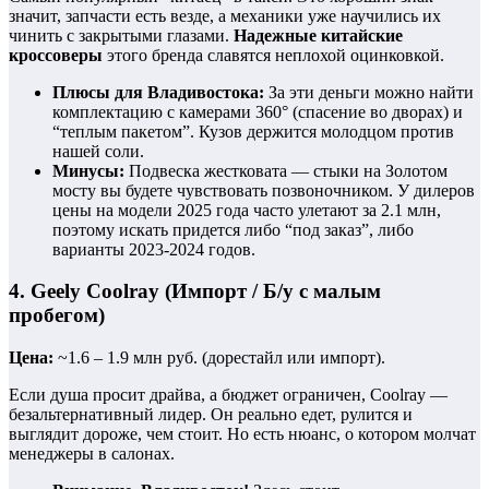
значит, запчасти есть везде, а механики уже научились их
чинить с закрытыми глазами.
Надежные китайские
кроссоверы
этого бренда славятся неплохой оцинковкой.
Плюсы для Владивостока:
За эти деньги можно найти
комплектацию с камерами 360° (спасение во дворах) и
“теплым пакетом”. Кузов держится молодцом против
нашей соли.
Минусы:
Подвеска жестковата — стыки на Золотом
мосту вы будете чувствовать позвоночником. У дилеров
цены на модели 2025 года часто улетают за 2.1 млн,
поэтому искать придется либо “под заказ”, либо
варианты 2023-2024 годов.
4. Geely Coolray (Импорт / Б/у с малым
пробегом)
Цена:
~1.6 – 1.9 млн руб. (дорестайл или импорт).
Если душа просит драйва, а бюджет ограничен, Coolray —
безальтернативный лидер. Он реально едет, рулится и
выглядит дороже, чем стоит. Но есть нюанс, о котором молчат
менеджеры в салонах.