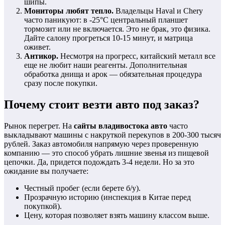
шипы.
Мониторы любят тепло.
Владельцы Haval и Chery
часто паникуют: в -25°C центральный планшет
тормозит или не включается. Это не брак, это физика.
Дайте салону прогреться 10-15 минут, и матрица
оживет.
Антикор.
Несмотря на прогресс, китайский металл все
еще не любит наши реагенты. Дополнительная
обработка днища и арок — обязательная процедура
сразу после покупки.
Почему стоит везти авто под заказ?
Рынок перегрет. На
сайты владивостока авто
часто
выкладывают машины с накруткой перекупов в 200-300 тысяч
рублей. Заказ автомобиля напрямую через проверенную
компанию — это способ убрать лишние звенья из пищевой
цепочки. Да, придется подождать 3-4 недели. Но за это
ожидание вы получаете:
Честный пробег (если берете б/у).
Прозрачную историю (инспекция в Китае перед
покупкой).
Цену, которая позволяет взять машину классом выше.