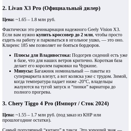
2. Livan X3 Pro (Официальный дилер)
Цена:
~1.65 – 1.8 млн руб.
Фактически это реинкарнация надежного Geely Vision X3.
Если вам нужно
купить кроссовер до 2 млн
, чтобы просто
ездить на работу и парковаться в игольное ушко, — это оно.
Клиренс 185 мм позволяет не бояться бордюров.
Плюсы для Владивостока:
Подогрев сидений есть уже
в базе, что для наших ветров критично. Короткая база
делает его королем парковки на Чуркине.
Минусы:
Багажник номинальный — пакеты из
супермаркета влезут, а вот коляска уже с трудом. Зимой,
когда температура падает ниже -20°C, владельцы
жалуются на тугой запуск и “пинки” вариатора до
полного прогрева.
3. Chery Tiggo 4 Pro (Импорт / Сток 2024)
Цена:
~1.55 – 1.7 млн руб. (под заказ из КНР или
прошлогодние остатки).
Самый популярный “китаец” в такси. Это хороший знак —