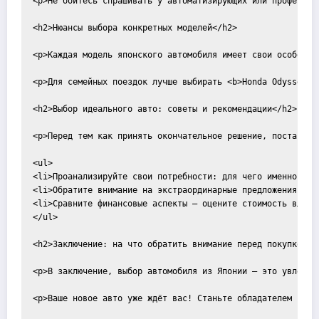
<p>Не бойтесь спрашивать у автоматизирующих или профессио
<h2>Нюансы выбора конкретных моделей</h2>

<p>Каждая модель японского автомобиля имеет свои особенно
<p>Для семейных поездок лучше выбирать <b>Honda Odyssey</
<h2>Выбор идеального авто: советы и рекомендации</h2>

<p>Перед тем как принять окончательное решение, постарайте
<ul>

<li>Проанализируйте свои потребности: для чего именно вам 
<li>Обратите внимание на экстраординарные предложения с ау
<li>Сравните финансовые аспекты — оцените стоимость владен
</ul>

<h2>Заключение: на что обратить внимание перед покупкой</h
<p>В заключение, выбор автомобиля из Японии — это увлекат
<p>Ваше новое авто уже ждёт вас! Станьте обладателем наде