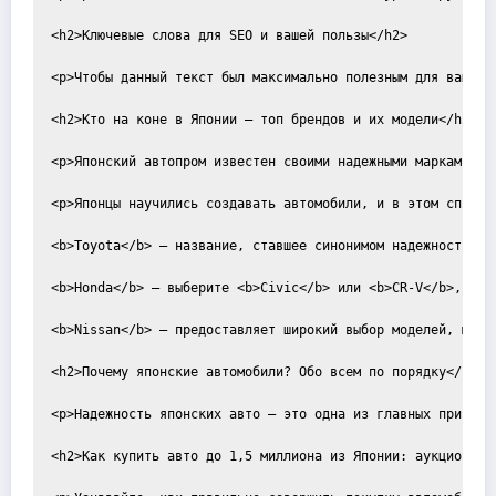
<h2>Ключевые слова для SEO и вашей пользы</h2>

<p>Чтобы данный текст был максимально полезным для вашего
<h2>Кто на коне в Японии — топ брендов и их модели</h2>

<p>Японский автопром известен своими надежными марками, и
<p>Японцы научились создавать автомобили, и в этом списке 
<b>Toyota</b> — название, ставшее синонимом надежности. М
<b>Honda</b> — выберите <b>Civic</b> или <b>CR-V</b>, есл
<b>Nissan</b> — предоставляет широкий выбор моделей, мног
<h2>Почему японские автомобили? Обо всем по порядку</h2>

<p>Надежность японских авто — это одна из главных причин 
<h2>Как купить авто до 1,5 миллиона из Японии: аукционы, д