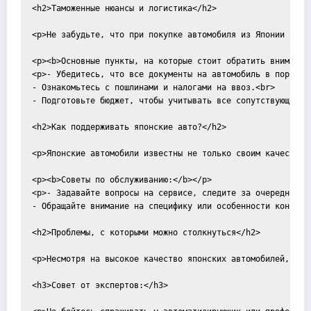
<h2>Таможенные нюансы и логистика</h2>

<p>Не забудьте, что при покупке автомобиля из Японии вам 
<p><b>Основные пункты, на которые стоит обратить внимание:
<p>- Убедитесь, что все документы на автомобиль в порядке.
- Ознакомьтесь с пошлинами и налогами на ввоз.<br>

- Подготовьте бюджет, чтобы учитывать все сопутствующие ра
<h2>Как поддерживать японские авто?</h2>

<p>Японские автомобили известны не только своим качеством
<p><b>Советы по обслуживанию:</b></p>

<p>- Задавайте вопросы на сервисе, следите за очередностью
- Обращайте внимание на специфику или особенности конкрет
<h2>Проблемы, с которыми можно столкнуться</h2>

<p>Несмотря на высокое качество японских автомобилей, ино
<h3>Совет от экспертов:</h3>
