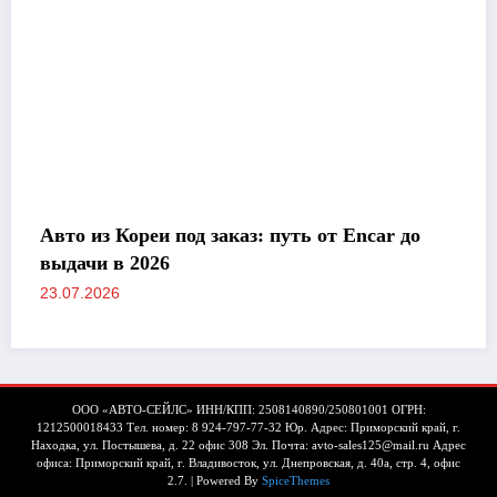
Авто из Кореи под заказ: путь от Encar до
выдачи в 2026
23.07.2026
ООО «АВТО-СЕЙЛС» ИНН/КПП: 2508140890/250801001 ОГРН:
1212500018433 Тел. номер: 8 924-797-77-32 Юр. Адрес: Приморский край, г.
Находка, ул. Постышева, д. 22 офис 308 Эл. Почта: avto-sales125@mail.ru Адрес
офиса: Приморский край, г. Владивосток, ул. Днепровская, д. 40а, стр. 4, офис
2.7. | Powered By
SpiceThemes