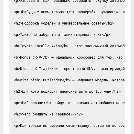
<p>Узнавайте, как правильно совершить покупку автомобиля 
<p><b>Будьте внимательны:</b> проверяйте аукционные листы
<h2>Подборка моделей и универсальные советы</h2>

<p>Также не забудьте о таких моделях, как:</p>

<b>Toyota Corolla Axio</b> — этот экономичный автомобиль 
<b>Honda CR-V</b> — идеальный кроссовер для тех, кто ценит
<b>Nissan X-Trail</b> — просторный SUV, гарантирующий безо
<b>Mitsubishi Outlander</b> — надежная модель, которая спр
<h2>Для кого подходят японские авто до 1,5 млн</h2>

<p><b>Горожане</b> найдут в японских автомобилях маневрен
<h2>Чего ожидать на сервисе?</h2>

<p>Как только вы выбрали свою машину, остается вопрос сер