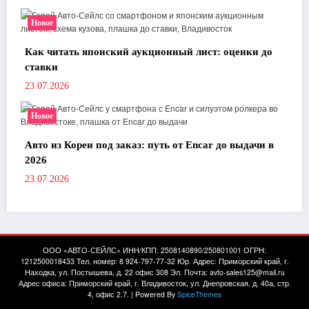
Новое
Как читать японский аукционный лист: оценки до
ставки
23.07.2026
Новое
Авто из Кореи под заказ: путь от Encar до выдачи в
2026
23.07.2026
ООО «АВТО-СЕЙЛС» ИНН/КПП: 2508140890/250801001 ОГРН:
1212500018433 Тел. номер: 8 924-797-77-32 Юр. Адрес: Приморский край, г.
Находка, ул. Постышева, д. 22 офис 308 Эл. Почта: avto-sales125@mail.ru
Адрес офиса: Приморский край, г. Владивосток, ул. Днепровская, д. 40а, стр.
4, офис 2.7. | Powered By
SpiceThemes