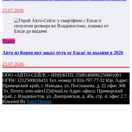
23.07.2026
Новое
Авто из Кореи под заказ: путь от Encar до выдачи в 2026
23.07.2026
ООО «АВТО-СЕЙЛС» ИНН/КПП: 2508140890/250801001
ОГРН: 1212500018433 Тел. номер: 8 924-797-77-32 Юр. Адрес:
Приморский край, г. Находка, ул. Постышева, д. 22 офис 308
Эл. Почта: avto-sales125@mail.ru Адрес офиса: Приморский
край, г. Владивосток, ул. Днепровская, д. 40а, стр. 4, офис 2.7. |
Powered By
SpiceThemes