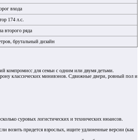
рог входа
ор 174 л.с.
ла второго ряда
етров, брутальный дизайн
й компромисс для семьи с одним или двумя детьми.
торону классических минивэнов. Сдвижные двери, ровный пол и
есколько суровых логистических и технических нюансов.
Если возить придется взрослых, ищите удлиненные версии (как