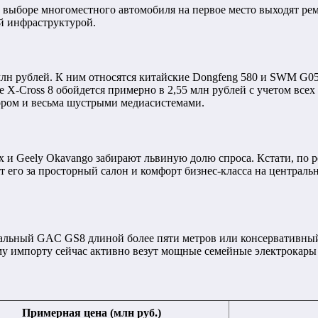
ри выборе многоместного автомобиля на первое место выходят ре
й инфраструктурой.
лн рублей. К ним относятся китайские Dongfeng 580 и SWM G05 P
X-Cross 8 обойдется примерно в 2,55 млн рублей с учетом всех 
ором и весьма шустрыми медиасистемами.
Max и Geely Okavango забирают львиную долю спроса. Кстати, по
ят его за просторный салон и комфорт бизнес-класса на централ
утальный GAC GS8 длиной более пяти метров или консервативный
ому импорту сейчас активно везут мощные семейные электрокар
Примерная цена (млн руб.)