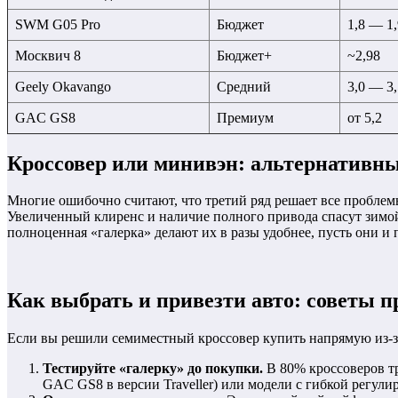
SWM G05 Pro
Бюджет
1,8 — 1,
Москвич 8
Бюджет+
~2,98
Geely Okavango
Средний
3,0 — 3,
GAC GS8
Премиум
от 5,2
Кроссовер или минивэн: альтернативны
Многие ошибочно считают, что третий ряд решает все пробле
Увеличенный клиренс и наличие полного привода спасут зимой
полноценная «галерка» делают их в разы удобнее, пусть они и
Как выбрать и привезти авто: советы 
Если вы решили семиместный кроссовер купить напрямую из-за 
Тестируйте «галерку» до покупки.
В 80% кроссоверов тр
GAC GS8 в версии Traveller) или модели с гибкой регулир