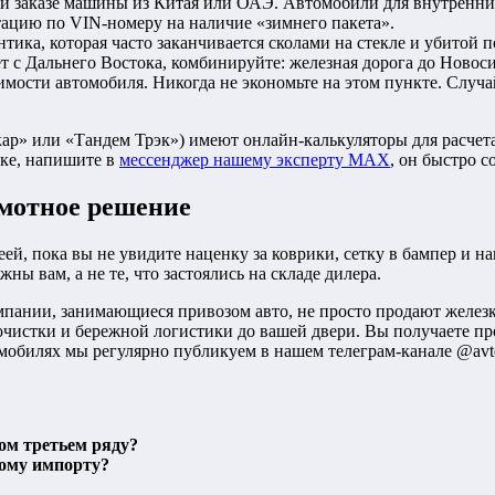
 заказе машины из Китая или ОАЭ. Автомобили для внутренних 
ктацию по VIN-номеру на наличие «зимнего пакета».
ика, которая часто заканчивается сколами на стекле и убитой п
т с Дальнего Востока, комбинируйте: железная дорога до Новос
имости автомобиля. Никогда не экономьте на этом пункте. Случа
» или «Тандем Трэк») имеют онлайн-калькуляторы для расчета 
вке, напишите в
мессенджер нашему эксперту MAX
, он быстро 
амотное решение
й, пока вы не увидите наценку за коврики, сетку в бампер и н
ы вам, а не те, что застоялись на складе дилера.
пании, занимающиеся привозом авто, не просто продают железку
истки и бережной логистики до вашей двери. Вы получаете проз
мобилях мы регулярно публикуем в нашем телеграм-канале @avto
ом третьем ряду?
ному импорту?