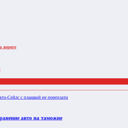
а дороге
у
хранение авто на таможне