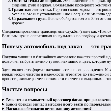
Охота за теплыми опциями.
Это важнейший лайфхак при
сидений, руля и зеркал. Обязательно проверяйте компле
Грамотная логистика.
Перегон своим ходом — это романт
Scania и MAN с установками Euro Lohr). Если машина еде
Страхование груза.
Полис обойдется всего в 0,4% от сто
дороже.
Специализированные транспортные службы (такие как «Импокар
Если вам нужна оперативная консультация по подбору и доста
Почему автомобиль под заказ — это гр
Покупка машины в ближайшем автосалоне кажется простой идее
позволяет выбрать именно ту комплектацию и цвет, которые нужн
Здесь включается формат наставничества и сопровождения. Ком
юридической чистоты и надежности агрегатов до таможенной оч
процессе, живые расчеты стоимости и отчеты о выданных авто
Частые вопросы
Вместит ли семиместный кроссовер багаж при разложенн
Какие бренды сейчас выгоднее всего везти по параллель
Насколько безопасно везти машину автовозом?