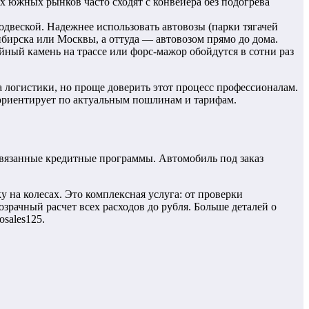
южных рынков часто сходят с конвейера без подогрева
одвеской. Надежнее использовать автовозы (парки тягачей
ибирска или Москвы, а оттуда — автовозом прямо до дома.
йный камень на трассе или форс-мажор обойдутся в сотни раз
логистики, но проще доверить этот процесс профессионалам.
сориентирует по актуальным пошлинам и тарифам.
авязанные кредитные программы. Автомобиль под заказ
 на колесах. Это комплексная услуга: от проверки
рачный расчет всех расходов до рубля. Больше деталей о
sales125.