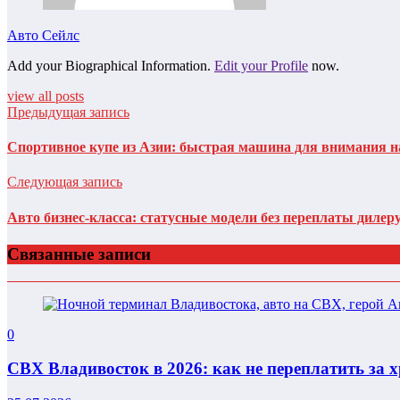
Авто Сейлс
Add your Biographical Information.
Edit your Profile
now.
view all posts
Предыдущая запись
Спортивное купе из Азии: быстрая машина для внимания н
Следующая запись
Авто бизнес-класса: статусные модели без переплаты дилер
Связанные записи
0
СВХ Владивосток в 2026: как не переплатить за 