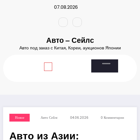
Перейти
07.08.2026
к
содержимому
Авто – Сейлс
Авто под заказ с Китая, Кореи, аукционов Японии
Главная
2026
Июнь
4
Авто из Азии: адаптация к российской зиме — проблема или
миф
Новое
Авто Сейлс
04.06.2026
0 Комментарии
Авто из Азии: