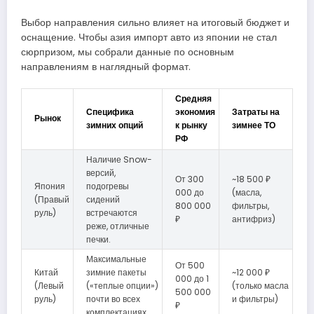
Выбор направления сильно влияет на итоговый бюджет и
оснащение. Чтобы азия импорт авто из японии не стал
сюрпризом, мы собрали данные по основным
направлениям в наглядный формат.
Средняя
Специфика
экономия
Затраты на
Рынок
зимних опций
к рынку
зимнее ТО
РФ
Наличие Snow-
версий,
От 300
~18 500 ₽
Япония
подогревы
000 до
(масла,
(Правый
сидений
800 000
фильтры,
руль)
встречаются
₽
антифриз)
реже, отличные
печки.
Максимальные
От 500
Китай
зимние пакеты
~12 000 ₽
000 до 1
(Левый
(«теплые опции»)
(только масла
500 000
руль)
почти во всех
и фильтры)
₽
комплектациях.