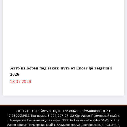
Авто из Кореи под заказ: путь от Encar до выдачи в
2026
23.07.2026
ООО «АВТО-СЕЙЛС» ИНН/КПП: 2508140890/250801001 ОГРН:
1212500018433 Тел. номер: 8 924-797-77-32 Юр. Адрес: Приморский край, г.
Находка, ул. Постышева, д. 22 офис 308 Эл. Почта: avto-sales125@mail.ru
Адрес офиса: Приморский край, г. Владивосток, ул. Днепровская, д. 40а, стр. 4,