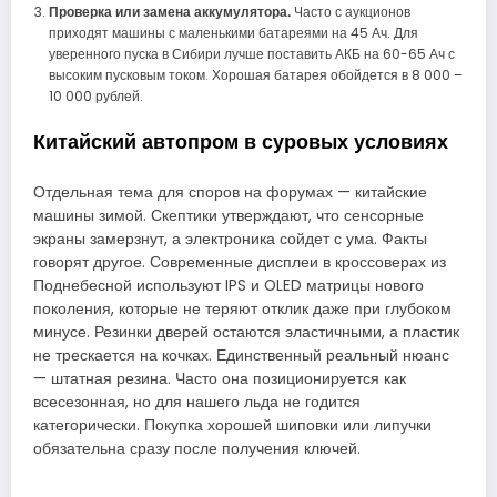
Проверка или замена аккумулятора.
Часто с аукционов
приходят машины с маленькими батареями на 45 Ач. Для
уверенного пуска в Сибири лучше поставить АКБ на 60-65 Ач с
высоким пусковым током. Хорошая батарея обойдется в 8 000 –
10 000 рублей.
Китайский автопром в суровых условиях
Отдельная тема для споров на форумах — китайские
машины зимой. Скептики утверждают, что сенсорные
экраны замерзнут, а электроника сойдет с ума. Факты
говорят другое. Современные дисплеи в кроссоверах из
Поднебесной используют IPS и OLED матрицы нового
поколения, которые не теряют отклик даже при глубоком
минусе. Резинки дверей остаются эластичными, а пластик
не трескается на кочках. Единственный реальный нюанс
— штатная резина. Часто она позиционируется как
всесезонная, но для нашего льда не годится
категорически. Покупка хорошей шиповки или липучки
обязательна сразу после получения ключей.