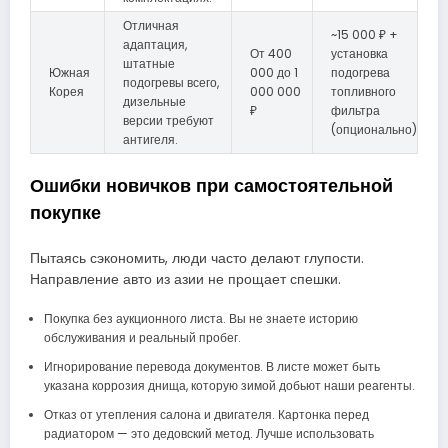
Отличная
~15 000 ₽ +
адаптация,
От 400
установка
штатные
Южная
000 до 1
подогрева
подогревы всего,
Корея
000 000
топливного
дизельные
₽
фильтра
версии требуют
(опционально)
антигеля.
Ошибки новичков при самостоятельной
покупке
Пытаясь сэкономить, люди часто делают глупости.
Направление авто из азии не прощает спешки.
Покупка без аукционного листа. Вы не знаете историю
обслуживания и реальный пробег.
Игнорирование перевода документов. В листе может быть
указана коррозия днища, которую зимой добьют наши реагенты.
Отказ от утепления салона и двигателя. Картонка перед
радиатором — это дедовский метод. Лучше использовать