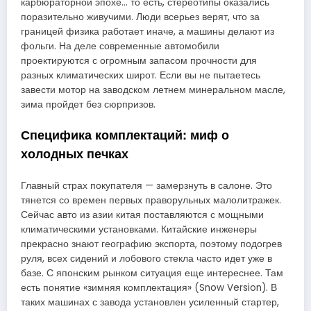
карбюраторной эпохе… то есть, стереотипы оказались
поразительно живучими. Люди всерьез верят, что за
границей физика работает иначе, а машины делают из
фольги. На деле современные автомобили
проектируются с огромным запасом прочности для
разных климатических широт. Если вы не пытаетесь
завести мотор на заводском летнем минеральном масле,
зима пройдет без сюрпризов.
Специфика комплектаций: миф о
холодных печках
Главный страх покупателя — замерзнуть в салоне. Это
тянется со времен первых праворульных малолитражек.
Сейчас авто из азии китая поставляются с мощными
климатическими установками. Китайские инженеры
прекрасно знают географию экспорта, поэтому подогрев
руля, всех сидений и лобового стекла часто идет уже в
базе. С японским рынком ситуация еще интереснее. Там
есть понятие «зимняя комплектация» (Snow Version). В
таких машинах с завода установлен усиленный стартер,