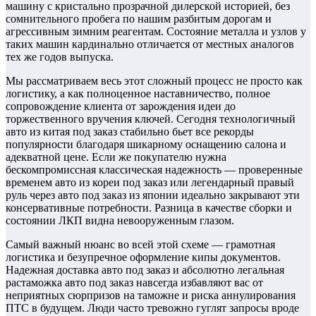
машину с кристально прозрачной дилерской историей, без
сомнительного пробега по нашим разбитым дорогам и
агрессивным зимним реагентам. Состояние металла и узлов у
таких машин кардинально отличается от местных аналогов
тех же годов выпуска.
Мы рассматриваем весь этот сложный процесс не просто как
логистику, а как полноценное наставничество, полное
сопровождение клиента от зарождения идеи до
торжественного вручения ключей. Сегодня технологичный
авто из китая под заказ стабильно бьет все рекорды
популярности благодаря шикарному оснащению салона и
адекватной цене. Если же покупателю нужна
бескомпромиссная классическая надежность — проверенные
временем авто из кореи под заказ или легендарный правый
руль через авто под заказ из японии идеально закрывают эти
консервативные потребности. Разница в качестве сборки и
состоянии ЛКП видна невооруженным глазом.
Самый важный нюанс во всей этой схеме — грамотная
логистика и безупречное оформление кипы документов.
Надежная доставка авто под заказ и абсолютно легальная
растаможка авто под заказ навсегда избавляют вас от
неприятных сюрпризов на таможне и риска аннулирования
ПТС в будущем. Люди часто тревожно гуглят запросы вроде