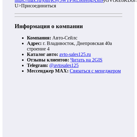
https://max.ru/join/RSy5WTP9rL80H0gAJn9
yGVcREoKDtJr
U>Присоединиться
Информация о компании
Компания:
Авто-Сейлс
Адрес:
г. Владивосток, Днепровская 40а
строение 4
Каталог авто:
avto-sales125.ru
Отзывы клиентов:
Читать на 2GIS
Telegram:
@avtosales125
Мессенджер MAX:
Связаться с менеджером