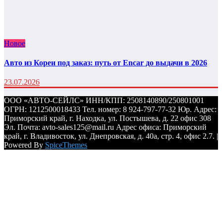
Новое
Авто из Кореи под заказ: путь от Encar до выдачи в 2026
23.07.2026
ООО «АВТО-СЕЙЛС» ИНН/КПП: 2508140890/250801001
ОГРН: 1212500018433 Тел. номер: 8 924-797-77-32 Юр. Адрес:
Приморский край, г. Находка, ул. Постышева, д. 22 офис 308
Эл. Почта: avto-sales125@mail.ru Адрес офиса: Приморский
край, г. Владивосток, ул. Днепровская, д. 40а, стр. 4, офис 2.7. |
Powered By
SpiceThemes