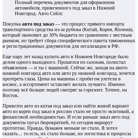
Полный перечень документов для оформления
автомобиля, привезенного под заказ в Нижний
Новгород.
Авто Сейлс
Покупка
авто под заказ
— это процесс прямого импорта
транспортного средства из-за рубежа (Китай, Корея, Япония),
который экономит до 30% бюджета по сравнению с местным
рынком, но требует сбора специфического пакета таможенных
и регистрационных документов для легализации в РФ.
Еще пару лет назад купить авто в Нижнем Новгороде было
делом одного выходного. Прошелся по салонам, полистал
объявления — и ты с машиной. Сейчас же, заходя на авито
нижний новгород авто или авто ру нижний новгород, хочется
протереть глаза. Цены на машины с пробегом улетели в
космос, а ассортимент оставляет желать лучшего. Именно
поэтому всё больше людей смотрят за горизонт. Точнее, на
Восток.
Привезти авто из китая под заказ или найти живой вариант
авто из кореи под заказ в россию стало не просто экзотикой, а
финансовой необходимостью. И если раньше заказ авто под
документы пугал бюрократией, то сегодня маршрут
протоптан. Правда, бумажек меньше не стало. Я хотел
сказать… то есть, их стало больше, но логистика и процессы