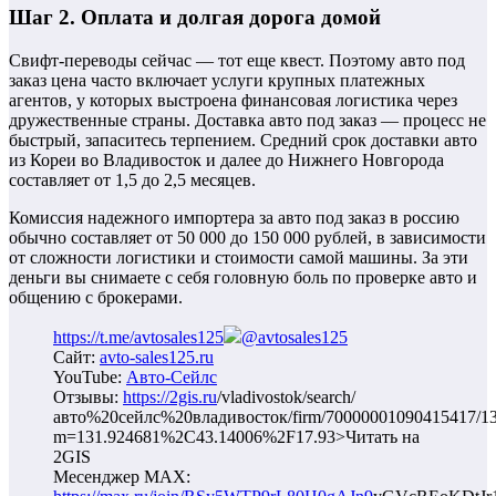
Шаг 2. Оплата и долгая дорога домой
Свифт-переводы сейчас — тот еще квест. Поэтому авто под
заказ цена часто включает услуги крупных платежных
агентов, у которых выстроена финансовая логистика через
дружественные страны. Доставка авто под заказ — процесс не
быстрый, запаситесь терпением. Средний срок доставки авто
из Кореи во Владивосток и далее до Нижнего Новгорода
составляет от 1,5 до 2,5 месяцев.
Комиссия надежного импортера за авто под заказ в россию
обычно составляет от 50 000 до 150 000 рублей, в зависимости
от сложности логистики и стоимости самой машины. За эти
деньги вы снимаете с себя головную боль по проверке авто и
общению с брокерами.
https://t.me/avtosales125
@avtosales125
Сайт:
avto-sales125.ru
YouTube:
Авто-Сейлс
Отзывы:
https://2gis.ru
/vladivostok/search/
авто%20сейлс%20владивосток/firm/70000001090415417/13
m=131.924681%2C43.14006%2F17.93>Читать на
2GIS
Месенджер MAX: