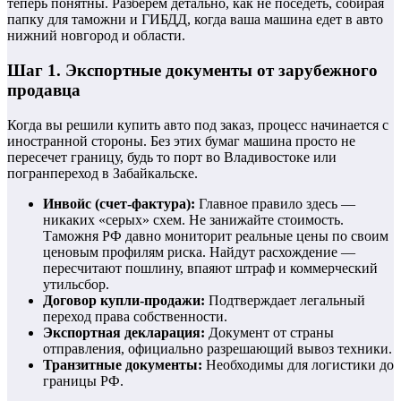
теперь понятны. Разберем детально, как не поседеть, собирая
папку для таможни и ГИБДД, когда ваша машина едет в авто
нижний новгород и области.
Шаг 1. Экспортные документы от зарубежного
продавца
Когда вы решили купить авто под заказ, процесс начинается с
иностранной стороны. Без этих бумаг машина просто не
пересечет границу, будь то порт во Владивостоке или
погранпереход в Забайкальске.
Инвойс (счет-фактура):
Главное правило здесь —
никаких «серых» схем. Не занижайте стоимость.
Таможня РФ давно мониторит реальные цены по своим
ценовым профилям риска. Найдут расхождение —
пересчитают пошлину, впаяют штраф и коммерческий
утильсбор.
Договор купли-продажи:
Подтверждает легальный
переход права собственности.
Экспортная декларация:
Документ от страны
отправления, официально разрешающий вывоз техники.
Транзитные документы:
Необходимы для логистики до
границы РФ.