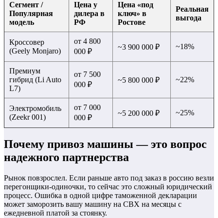
Сегмент /
Цена у
Цена «под
Реальная
Популярная
дилера в
ключ» в
выгода
модель
РФ
Ростове
от 4 800
Кроссовер
~18%
~3 900 000 ₽
(Geely Monjaro)
000 ₽
Премиум
от 7 500
гибрид (Li Auto
~22%
~5 800 000 ₽
000 ₽
L7)
от 7 000
Электромобиль
~25%
~5 200 000 ₽
(Zeekr 001)
000 ₽
Почему привоз машины — это вопрос
надежного партнерства
Рынок повзрослел. Если раньше авто под заказ в россию везли
перегонщики-одиночки, то сейчас это сложный юридический
процесс. Ошибка в одной цифре таможенной декларации
может заморозить вашу машину на СВХ на месяцы с
ежедневной платой за стоянку.