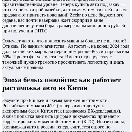
правительственном уровне. Теперь купить авто под заказ —
это не поиск хитрой лазейки, а строгая математика. Если вам
предлагают пригнать новенький Zeekr по цене бюджетного
седана, вас почти наверняка ждет сюрприз в виде
доначисления утильсбора в размере пары миллионов рублей
при получении ЭПТС.
Означает ли это, что привозить машины больше не выгодно?
Отнюдь. По данным агентства «Автостат», на конец 2024 года
доля китайских марок на первичном рынке России превысила
50%. Просто фокус сместился. Вместо игр в рулетку с
таможней нужно грамотно просчитывать логистику и знать
актуальные правила.
Эпоха белых инвойсов: как работает
растаможка авто из Китая
Забудьте про Бишкек и схемы занижения стоимости.
Российская таможня (ФТС) теперь имеет доступ к
экспортным базам Китая (так называемая EX-декларация).
Любая попытка занизить цифры в документах приведет к
корректировке таможенной стоимости (КТС). Иначе говоря,
растаможка авто в россии теперь считается строго по