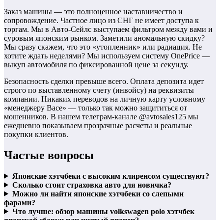
Заказ машины — это полноценное наставничество и
сопровождение. Частное лицо из СНГ не имеет доступа к
торгам. Мы в Авто-Сейлс выступаем фильтром между вами и
суровым японским рынком. Заметили аномальную скидку?
Мы сразу скажем, что это «утопленник» или радиация. Не
хотите ждать неделями? Мы используем систему OnePrice —
выкуп автомобиля по фиксированной цене за секунду.
Безопасность сделки превыше всего. Оплата депозита идет
строго по выставленному счету (инвойсу) на реквизиты
компании. Никаких переводов на личную карту условному
«менеджеру Васе» — только так можно защититься от
мошенников. В нашем телеграм-канале @avtosales125 мы
ежедневно показываем прозрачные расчеты и реальные
покупки клиентов.
Частые вопросы
Японские хэтчбеки с высоким клиренсом существуют?
Сколько стоит страховка авто для новичка?
Можно ли найти японские хэтчбеки со слепыми
фарами?
Что лучше: обзор машины volkswagen polo хэтчбек