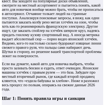
квест. Вы заходите на популярные доски объявлений,
смотрите на местный ассортимент и пытаетесь понять, какой
авто для новичков вообще можно брать, чтобы не прописаться
в автосервисе. Отчаяние толкает людей на странные
поступки. Анализируя поисковые запросы, я вижу, как одни
пытаются заказать колбу рено меган хэтчбек на озон, чтобы
хоть как-то реанимировать французскую электрику. Другие
ищут, где заказать спойлер на хэтчбек шевроле круз, надеясь
придать гнилому кузову спортивный вид. А иногда метрика
выдает абсолютный сюр — порно видео японский хэтчбек.
Видимо, кого-то настолько сильно будоражат изящные линии
свежего правого руля, что пальцы сами набирают дичь.
Шутки в сторону, но решение вашей транспортной проблемы
лежит на поверхности.
Если вы думаете, какой авто для новичка выбрать, чтобы
просто заливать бензин и ездить, ответ очевиден. Японские
машины хэтчбек с правым рулем — это база. Забудьте про
местный вторичный рынок, где каждый второй продавец
клянется, что «ездила бабушка за хлебом». Ниже я разложил
весь процесс по полкам, опираясь на свежие данные 2026
года.
Шаг 1: Понять правила игры и санкции