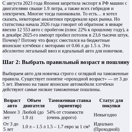
С августа 2023 года Япония запретила экспорт в РФ машин с
двигателями свыше 1.9 литра, а также всех гибридов и
электричек. Многие тогда паниковали. То есть… я хотел
сказать, некоторые аналитики предрекали крах рынка. Но
статистика начала 2026 года говорит об обратном: в январе
ввезли 12 553 авто с пробегом (плюс 22% к прошлому году), а
в декабре 2025-го импорт пробил потолок в 23,6 тысячи штук.
Почему? Потому что фокус сместился на бюджетные
японские хэтчбеки с моторами от 0.66 л до 1.5 л. Это
абсолютно легальный ввоз и идеальный авто для новичков.
Шаг 2: Выбрать правильный возраст и пошлину
Выбираем авто для новичка строго с оглядкой на таможенные
правила. Существует понятие «проходной возраст» — от 3 до
5 лет. Именно на такие японские автомобили хэтчбеки
действуют самые низкие таможенные пошлины.
Возраст
Объем
Таможенная ставка
Статус для
авто
двигателя
(ориентир)
покупки
Менее 3
Любой (до
54% от стоимости
Невыгодно
лет
1.9 л)
(очень дорого)
От 3 до
Идеально
1.0 л – 1.5 л
1.5 – 1.7 евро за 1 см³
5 лет
(Проходной)