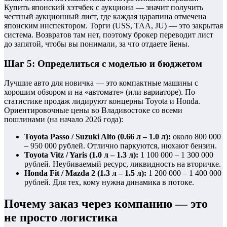
Купить японский хэтчбек с аукциона — значит получить
честный аукционный лист, где каждая царапина отмечена
японским инспектором. Торги (USS, TAA, JU) — это закрытая
система. Возвратов там нет, поэтому брокер переводит лист
до запятой, чтобы вы понимали, за что отдаете йены.
Шаг 5: Определиться с моделью и бюджетом
Лучшие авто для новичка — это компактные машины с
хорошим обзором и на «автомате» (или вариаторе). По
статистике продаж лидируют концерны Toyota и Honda.
Ориентировочные цены во Владивостоке со всеми
пошлинами (на начало 2026 года):
Toyota Passo / Suzuki Alto (0.66 л – 1.0 л):
около 800 000
– 950 000 рублей. Отлично паркуются, нюхают бензин.
Toyota Vitz / Yaris (1.0 л – 1.3 л):
1 100 000 – 1 300 000
рублей. Неубиваемый ресурс, ликвидность на вторичке.
Honda Fit / Mazda 2 (1.3 л – 1.5 л):
1 200 000 – 1 400 000
рублей. Для тех, кому нужна динамика в потоке.
Почему заказ через компанию — это
не просто логистика