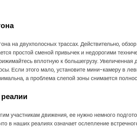
гона
она на двухполосных трассах. Действительно, обзор
ется простой сменой привычек и недорогими технич
прижимайтесь вплотную к большегрузу. Увеличенная 
осы. Если этого мало, установите мини-камеру в ле
нимальна, а проблема слепой зоны снимается полнос
 реалии
им участникам движения, ее нужно немного подгото
что в наших реалиях означает ослепление встречног