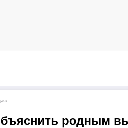
к объяснить родным выбор авто из Японии
арии
объяснить родным вы