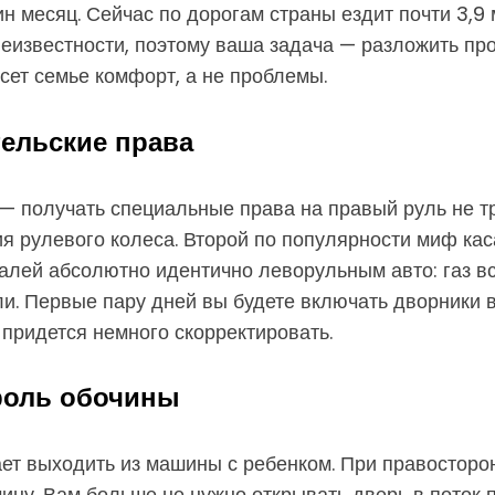
 месяц. Сейчас по дорогам страны ездит почти 3,9 
 неизвестности, поэтому ваша задача — разложить пр
сет семье комфорт, а не проблемы.
тельские права
 — получать специальные права на правый руль не т
я рулевого колеса. Второй по популярности миф кас
лей абсолютно идентично леворульным авто: газ вс
 Первые пару дней вы будете включать дворники вм
придется немного скорректировать.
троль обочины
ает выходить из машины с ребенком. При правостор
ину. Вам больше не нужно открывать дверь в поток 