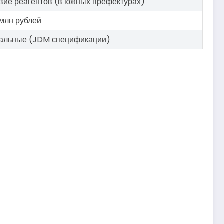
вие реагентов (в южных префектурах)
8 млн рублей
альные (JDM спецификации)