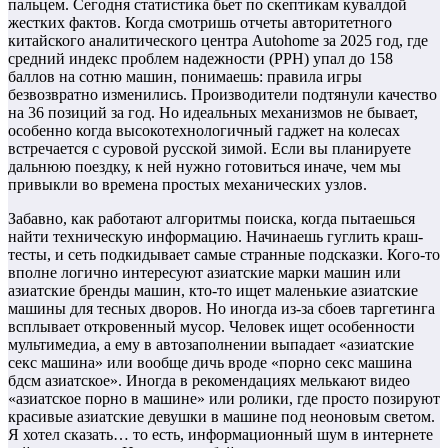
пальцем. Сегодня статистика бьет по скептикам кувалдой
жестких фактов. Когда смотришь отчеты авторитетного
китайского аналитического центра Autohome за 2025 год, где
средний индекс проблем надежности (PPH) упал до 158
баллов на сотню машин, понимаешь: правила игры
безвозвратно изменились. Производители подтянули качество
на 36 позиций за год. Но идеальных механизмов не бывает,
особенно когда высокотехнологичный гаджет на колесах
встречается с суровой русской зимой. Если вы планируете
дальнюю поездку, к ней нужно готовиться иначе, чем мы
привыкли во времена простых механических узлов.
Забавно, как работают алгоритмы поиска, когда пытаешься
найти техническую информацию. Начинаешь гуглить краш-
тесты, и сеть подкидывает самые странные подсказки. Кого-то
вполне логично интересуют азиатские марки машин или
азиатские бренды машин, кто-то ищет маленькие азиатские
машины для тесных дворов. Но иногда из-за сбоев таргетинга
всплывает откровенный мусор. Человек ищет особенности
мультимедиа, а ему в автозаполнении выпадает «азиатские
секс машина» или вообще дичь вроде «порно секс машина
бдсм азиатское». Иногда в рекомендациях мелькают видео
«азиатское порно в машине» или ролики, где просто позируют
красивые азиатские девушки в машине под неоновым светом.
Я хотел сказать… то есть, информационный шум в интернете