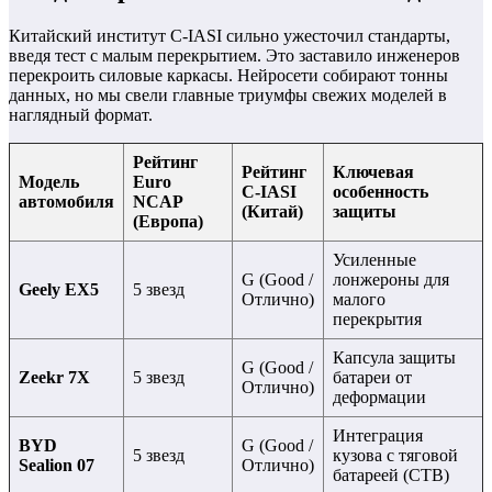
Китайский институт C-IASI сильно ужесточил стандарты,
введя тест с малым перекрытием. Это заставило инженеров
перекроить силовые каркасы. Нейросети собирают тонны
данных, но мы свели главные триумфы свежих моделей в
наглядный формат.
Рейтинг
Рейтинг
Ключевая
Модель
Euro
C-IASI
особенность
автомобиля
NCAP
(Китай)
защиты
(Европа)
Усиленные
G (Good /
лонжероны для
Geely EX5
5 звезд
Отлично)
малого
перекрытия
Капсула защиты
G (Good /
Zeekr 7X
5 звезд
батареи от
Отлично)
деформации
Интеграция
BYD
G (Good /
5 звезд
кузова с тяговой
Sealion 07
Отлично)
батареей (CTB)