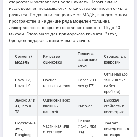
стереотипы заставляют нас так думать. Независимые
исследования показывают, что качество оцинковки сильно
разнится. По данным специалистов МАДИ, в подкапотном
пространстве и на днище ряда моделей толщина
лакокрасочного покрытия составляет всего от 15 до 40
микрон. Этого мало для приморского климата. Зато у
брендов-лидеров с цинком всё отлично.
Толщина
Сегмент /
Качество
Стойкость к
защитного
Модель
оцинковки
коррозии
слоя
Отличная (до
Haval F7,
Полная
Более 200
150-200 тыс.
Haval H9
гальваническая
мкм (у F7)
км без
проблем)
Jaecoo J7 и
Оцинковка всех
Высокая
J8, Jetour
внешних
Высокая
стойкость к
T2
панелей
пескострую
Низкая
Бюджетные
Требует
Частичная или
(15-40 мкм
JAC,
немедленного
отсутствует
под
Dongfeng
антикора