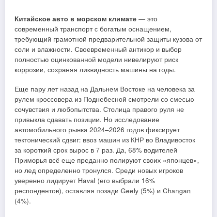
Китайское авто в морском климате
— это
современный транспорт с богатым оснащением,
требующий грамотной предварительной защиты кузова от
соли и влажности. Своевременный антикор и выбор
полностью оцинкованной модели нивелируют риск
коррозии, сохраняя ликвидность машины на годы.
Еще пару лет назад на Дальнем Востоке на человека за
рулем кроссовера из Поднебесной смотрели со смесью
сочувствия и любопытства. Столица правого руля не
привыкла сдавать позиции. Но исследование
автомобильного рынка 2024–2026 годов фиксирует
тектонический сдвиг: ввоз машин из КНР во Владивосток
за короткий срок вырос в 7 раз. Да, 68% водителей
Приморья всё еще преданно полируют своих «японцев»,
но лед определенно тронулся. Среди новых игроков
уверенно лидирует Haval (его выбрали 16%
респондентов), оставляя позади Geely (5%) и Changan
(4%).