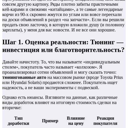
совсем другую картину. Ряды плотно забиты практичными
кей-карами и свежими «китайцами», а те самые легендарные
корчи из 90-х скромно жмутся по углам или вовсе переехали
на доски объявлений в раздел «на запчасти». Если вы решили
продать свою ласточку, в которую вложили душу (и половину
зарплаты), у меня для вас новости. И не все они хорошие.
Шаг 1. Оценка реальности: Тюнинг —
инвестиция или благотворительность?
Давайте начистоту. То, что вы называете «индивидуальным
стилем», покупатель часто называет «колхозом». Я
проанализировал сотни объявлений и могу сказать точно:
тюнингованные авто
на массовом рынке (вроде Toyota Prius
или Hyundai Solaris) продаются сложнее. Покупатель ищет
надежость, а не ваши эксперименты с подвеской.
Однако есть нюансы. Взгляните на данные, как различные
виды доработок влияют на итоговую стоимость сделки на
вторичке:
Тип
Влияние
Реакция
Пример
доработки
на цену
покупателя