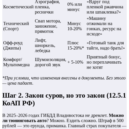
Аэрография,
«Вдруг под
0% или
Косметический
пленка,
пленкой ржавчина
минус
реснички
или шпаклевка?»
«Машину
Свап мотора,
Технический
Минус
отжимали на
занижение,
(Спорт)
10-20%
гонках, ресурс на
прямоток
исходе»
Лифт,
Офф-роуд
Плюс
«Готовый танк для
шноркель,
(Джипы)
15-20%*
тайги, надо брать!»
лебедка
Приятный бонус,
Комфорт/
Шумоизоляция,
+ 5-10%
но переплачивать
Мультимедиа
дорогой звук
не хотят
*При условии, что изменения внесены в документы. Без этого
— цена падает.
Шаг 2. Закон суров, но это закон (12.5.1
КоАП РФ)
В 2025–2026 годах ГИБДД Владивостока не дремлет.
Можно
ли тюнинговать авто
? Можно. Ездить сложно. Штраф в 500
рублей — это ерунда, приманка. Главный страх покупателя —