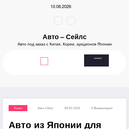
Перейти
10.08.2026
к
содержимому
Авто – Сейлс
Авто под заказ с Китая, Кореи, аукционов Японии
Главная
2026
Март
8
Авто из Японии для Владивостока: топ самых экономичных
машин
Новое
Авто Сейлс
08.03.2026
0 Комментарии
Авто из Японии для