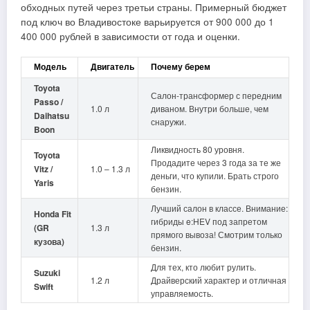
обходных путей через третьи страны. Примерный бюджет
под ключ во Владивостоке варьируется от 900 000 до 1
400 000 рублей в зависимости от года и оценки.
Модель
Двигатель
Почему берем
Toyota
Салон-трансформер с передним
Passo /
1.0 л
диваном. Внутри больше, чем
Daihatsu
снаружи.
Boon
Ликвидность 80 уровня.
Toyota
Продадите через 3 года за те же
Vitz /
1.0 – 1.3 л
деньги, что купили. Брать строго
Yaris
бензин.
Лучший салон в классе. Внимание:
Honda Fit
гибриды e:HEV под запретом
(GR
1.3 л
прямого вывоза! Смотрим только
кузова)
бензин.
Для тех, кто любит рулить.
Suzuki
1.2 л
Драйверский характер и отличная
Swift
управляемость.