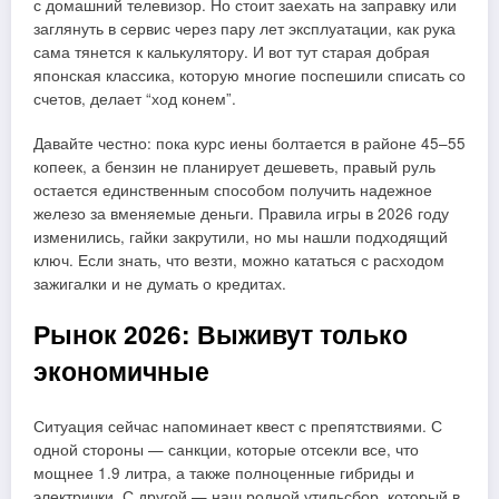
с домашний телевизор. Но стоит заехать на заправку или
заглянуть в сервис через пару лет эксплуатации, как рука
сама тянется к калькулятору. И вот тут старая добрая
японская классика, которую многие поспешили списать со
счетов, делает “ход конем”.
Давайте честно: пока курс иены болтается в районе 45–55
копеек, а бензин не планирует дешеветь, правый руль
остается единственным способом получить надежное
железо за вменяемые деньги. Правила игры в 2026 году
изменились, гайки закрутили, но мы нашли подходящий
ключ. Если знать, что везти, можно кататься с расходом
зажигалки и не думать о кредитах.
Рынок 2026: Выживут только
экономичные
Ситуация сейчас напоминает квест с препятствиями. С
одной стороны — санкции, которые отсекли все, что
мощнее 1.9 литра, а также полноценные гибриды и
электрички. С другой — наш родной утильсбор, который в