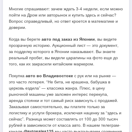
Многие спрашивают: зачем ждать 3-4 недели, если можно
пойти на Дром или авторынок и купить здесь и сейчас?
Вопрос справедливый, но ответ кроется в математике и
доверии.
Когда вы берете
авто под заказ из Японии
, вы видите
прозрачную историю. Аукционный лист — это документ,
за подделку которого в Японии наказывают. Вы знаете
реальный пробег, вы видели царапины на фото еще до
того, как их закрасили китайским маркером.
Покупка
авто во Владивостоке
с рук или на рынке —
это часто лотерея. “Не бита, не крашена, бабушка в
церковь ездила” — классика жанра. Плюс, в цену
рыночной машины уже заложен интерес перекупа,
аренда стоянки и тот самый риск зависнуть с продажей.
Заказывая самостоятельно, вы платите только за
логистику и услуги брокера, исключая наценку за “здесь и
сейчас”. Разница может составлять от 100 до 300 тысяч
рублей в зависимости от класса авто. В нашем телеграм-
канале
@avtosales125
мы часто выкладываем сравнения