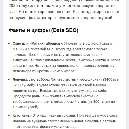
2025 году взлетел так, что у многих перекупов дергается
глаз. Но есть и хорошие новости. Рынок адаптировался, и
вот сухие факты, которые нужно знать перед покупкой.
Факты и цифры (Data SEO)
Окно для «Мягких гибридов»:
Япония чуть ослабила хватку.
Машины с системой Mild Hybrid (где электромотор только
помогает бензиновому и не крутит колеса сам) начали
выпускать. Suzuki с шильдиком Hybrid, некоторые Mazda и Honda
снова в игре. Но тут как на минном поле — всегда уточняйте у
менеджера конкретный номер кузова.
Ловушка утильсбора:
Хотите льготный коэффициент (3400 или
5200 рублей)? Будьте готовы жениться на своей машине
минимум на год. Ввозить можно одну штуку в год на себя.
Продадите раньше — прилетит «письмо счастья» с
требованием доплатить коммерческий утиль (от 300 тысяч до
1.5 млн рублей).
Курс иены:
Это наш главный союзник. При текущем курсе сама
машина на аукционе стоит смешных денег. Основные расходы
— это пошлина, фрахт и услуги склада.