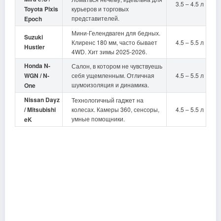
3.5 – 4.5 л
Toyota Pixis
курьеров и торговых
представителей.
Epoch
Мини-Гелендваген для бедных.
Suzuki
Клиренс 180 мм, часто бывает
4.5 – 5.5 л
Hustler
4WD. Хит зимы 2025-2026.
Honda N-
Салон, в котором не чувствуешь
WGN / N-
себя ущемленным. Отличная
4.5 – 5.5 л
шумоизоляция и динамика.
One
Nissan Dayz
Технологичный гаджет на
/ Mitsubishi
колесах. Камеры 360, сенсоры,
4.5 – 5.5 л
умные помощники.
eK