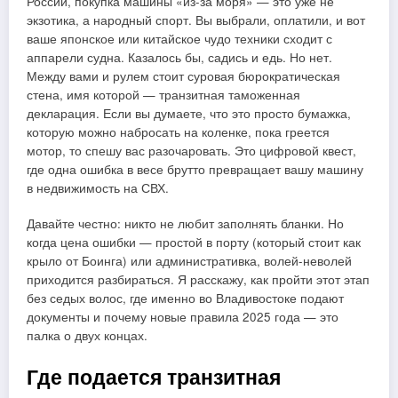
России, покупка машины «из-за моря» — это уже не
экзотика, а народный спорт. Вы выбрали, оплатили, и вот
ваше японское или китайское чудо техники сходит с
аппарели судна. Казалось бы, садись и едь. Но нет.
Между вами и рулем стоит суровая бюрократическая
стена, имя которой — транзитная таможенная
декларация. Если вы думаете, что это просто бумажка,
которую можно набросать на коленке, пока греется
мотор, то спешу вас разочаровать. Это цифровой квест,
где одна ошибка в весе брутто превращает вашу машину
в недвижимость на СВХ.
Давайте честно: никто не любит заполнять бланки. Но
когда цена ошибки — простой в порту (который стоит как
крыло от Боинга) или административка, волей-неволей
приходится разбираться. Я расскажу, как пройти этот этап
без седых волос, где именно во Владивостоке подают
документы и почему новые правила 2025 года — это
палка о двух концах.
Где подается транзитная