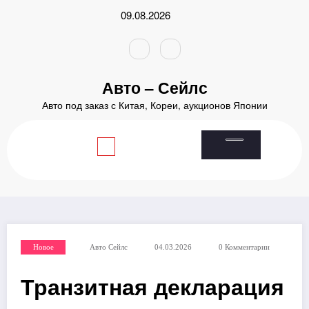
Перейти
09.08.2026
к
содержимому
Авто – Сейлс
Авто под заказ с Китая, Кореи, аукционов Японии
Главная
2026
Март
4
Транзитная декларация во Владивостоке: где подать и сроки
Новое
Авто Сейлс
04.03.2026
0 Комментарии
Транзитная декларация