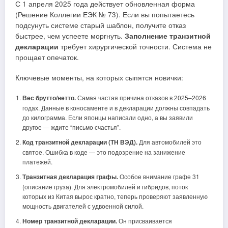
С 1 апреля 2025 года действует обновленная форма
(Решение Коллегии ЕЭК № 73). Если вы попытаетесь
подсунуть системе старый шаблон, получите отказ
быстрее, чем успеете моргнуть.
Заполнение транзитной
декларации
требует хирургической точности. Система не
прощает опечаток.
Ключевые моменты, на которых сыпятся новички:
Вес брутто/нетто.
Самая частая причина отказов в 2025–2026
годах. Данные в коносаменте и в декларации должны совпадать
до килограмма. Если японцы написали одно, а вы заявили
другое — ждите “письмо счастья”.
Код транзитной декларации (ТН ВЭД).
Для автомобилей это
святое. Ошибка в коде — это подозрение на занижение
платежей.
Транзитная декларация графы.
Особое внимание графе 31
(описание груза). Для электромобилей и гибридов, поток
которых из Китая вырос кратно, теперь проверяют заявленную
мощность двигателей с удвоенной силой.
Номер транзитной декларации.
Он присваивается