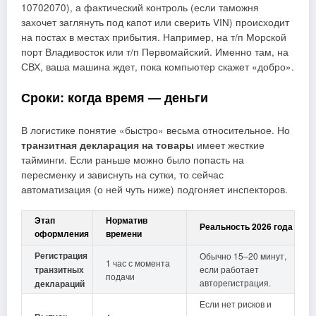
10702070), а фактический контроль (если таможня
захочет заглянуть под капот или сверить VIN) происходит
на постах в местах прибытия. Например, на т/п Морской
порт Владивосток или т/п Первомайский. Именно там, на
СВХ, ваша машина ждет, пока компьютер скажет «добро».
Сроки: когда время — деньги
В логистике понятие «быстро» весьма относительное. Но
транзитная декларация на товары
имеет жесткие
тайминги. Если раньше можно было попасть на
пересменку и зависнуть на сутки, то сейчас
автоматизация (о ней чуть ниже) подгоняет инспекторов.
Этап
Норматив
Реальность 2026 года
оформления
времени
Регистрация
Обычно 15–20 минут,
1 час с момента
транзитных
если работает
подачи
авторегистрация.
деклараций
Если нет рисков и