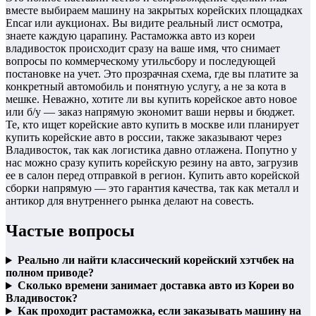
вместе выбираем машину на закрытых корейских площадках
Encar или аукционах. Вы видите реальный лист осмотра,
знаете каждую царапину. Растаможка авто из кореи
владивосток происходит сразу на ваше имя, что снимает
вопросы по коммерческому утильсбору и последующей
постановке на учет. Это прозрачная схема, где вы платите за
конкретный автомобиль и понятную услугу, а не за кота в
мешке. Неважно, хотите ли вы купить корейское авто новое
или б/у — заказ напрямую экономит ваши нервы и бюджет.
Те, кто ищет корейские авто купить в москве или планирует
купить корейские авто в россии, также заказывают через
Владивосток, так как логистика давно отлажена. Попутно у
нас можно сразу купить корейскую резину на авто, загрузив
ее в салон перед отправкой в регион. Купить авто корейской
сборки напрямую — это гарантия качества, так как металл и
антикор для внутреннего рынка делают на совесть.
Частые вопросы
Реально ли найти классический корейский хэтчбек на
полном приводе?
Сколько времени занимает доставка авто из Кореи во
Владивосток?
Как проходит растаможка, если заказывать машину на