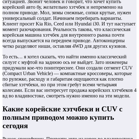
ситуацией. Звонит человек и говорит, что хочет купить
корейский авто бу, желательно хэтчбек и непременно на
полном приводе. Мол, зимы снежные, сопки крутые, нужен
универсальный солдат. Начинаем перебирать варианты.
Клиент просит Kia Rio, Ceed или Hyundai i30. И тут наступает
момент разочарования. Реальность такова, что классическая
корейская машина хэтчбек для внутреннего рынка почти
всегда выпускается на переднем приводе. Автоконцерны
четко разделяют ниши, оставляя 4WD для других кузовов.
То есть… я хотел сказать, что найти именно классический
силуэт с муфтой на заднюю ось не выйдет. Зато инженеры
придумали кое-что поинтереснее. Они создали сегмент CUV
(Compact Urban Vehicle) — компактные кроссоверы, которые
по рулежке, расходу и габаритам ощущаются как плотно
сбитые хэтчбеки, но при этом гребут всеми четырьмя
колесами. Если вас интересует продажа корейских хэтчбеков 4
вд во владивостоке, смотреть нужно именно на эти модели.
Какие корейские хэтчбеки и CUV с
полным приводом можно купить
сегодня
Рынок специфичен. Привезти авто из кореи во владивостоке