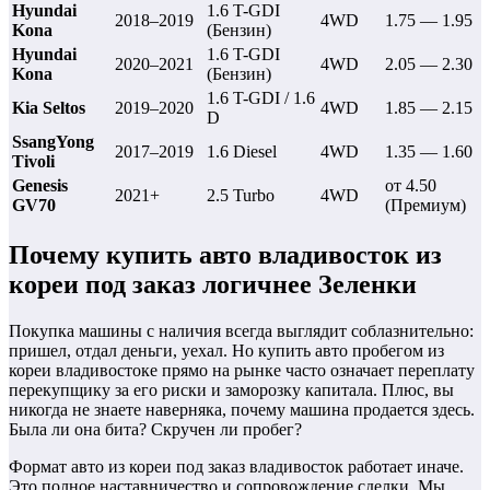
Hyundai
1.6 T-GDI
2018–2019
4WD
1.75 — 1.95
Kona
(Бензин)
Hyundai
1.6 T-GDI
2020–2021
4WD
2.05 — 2.30
Kona
(Бензин)
1.6 T-GDI / 1.6
Kia Seltos
2019–2020
4WD
1.85 — 2.15
D
SsangYong
2017–2019
1.6 Diesel
4WD
1.35 — 1.60
Tivoli
Genesis
от 4.50
2021+
2.5 Turbo
4WD
GV70
(Премиум)
Почему купить авто владивосток из
кореи под заказ логичнее Зеленки
Покупка машины с наличия всегда выглядит соблазнительно:
пришел, отдал деньги, уехал. Но купить авто пробегом из
кореи владивостоке прямо на рынке часто означает переплату
перекупщику за его риски и заморозку капитала. Плюс, вы
никогда не знаете наверняка, почему машина продается здесь.
Была ли она бита? Скручен ли пробег?
Формат авто из кореи под заказ владивосток работает иначе.
Это полное наставничество и сопровождение сделки. Мы