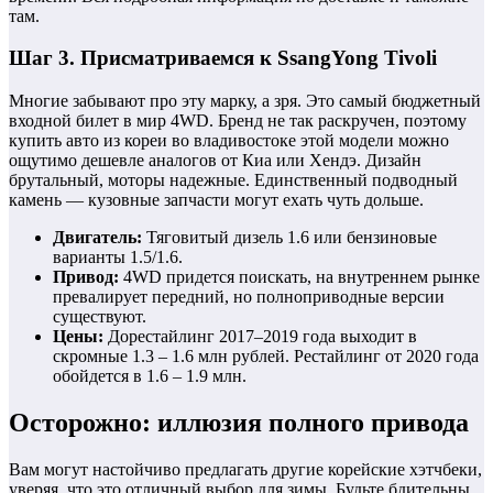
там.
Шаг 3. Присматриваемся к SsangYong Tivoli
Многие забывают про эту марку, а зря. Это самый бюджетный
входной билет в мир 4WD. Бренд не так раскручен, поэтому
купить авто из кореи во владивостоке этой модели можно
ощутимо дешевле аналогов от Киа или Хендэ. Дизайн
брутальный, моторы надежные. Единственный подводный
камень — кузовные запчасти могут ехать чуть дольше.
Двигатель:
Тяговитый дизель 1.6 или бензиновые
варианты 1.5/1.6.
Привод:
4WD придется поискать, на внутреннем рынке
превалирует передний, но полноприводные версии
существуют.
Цены:
Дорестайлинг 2017–2019 года выходит в
скромные 1.3 – 1.6 млн рублей. Рестайлинг от 2020 года
обойдется в 1.6 – 1.9 млн.
Осторожно: иллюзия полного привода
Вам могут настойчиво предлагать другие корейские хэтчбеки,
уверяя, что это отличный выбор для зимы. Будьте бдительны.