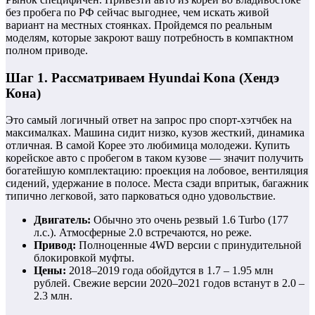
без пробега по РФ сейчас выгоднее, чем искать живой
вариант на местных стоянках. Пройдемся по реальным
моделям, которые закроют вашу потребность в компактном
полном приводе.
Шаг 1. Рассматриваем Hyundai Kona (Хендэ
Кона)
Это самый логичный ответ на запрос про спорт-хэтчбек на
максималках. Машина сидит низко, кузов жесткий, динамика
отличная. В самой Корее это любимица молодежи. Купить
корейское авто с пробегом в таком кузове — значит получить
богатейшую комплектацию: проекция на лобовое, вентиляция
сидений, удержание в полосе. Места сзади впритык, багажник
типично легковой, зато парковаться одно удовольствие.
Двигатель:
Обычно это очень резвый 1.6 Turbo (177
л.с.). Атмосферные 2.0 встречаются, но реже.
Привод:
Полноценные 4WD версии с принудительной
блокировкой муфты.
Цены:
2018–2019 года обойдутся в 1.7 – 1.95 млн
рублей. Свежие версии 2020–2021 годов встанут в 2.0 –
2.3 млн.