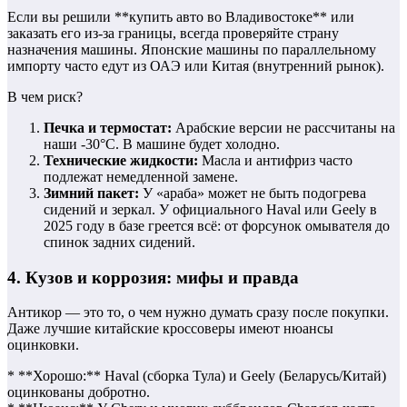
Если вы решили **купить авто во Владивостоке** или
заказать его из-за границы, всегда проверяйте страну
назначения машины. Японские машины по параллельному
импорту часто едут из ОАЭ или Китая (внутренний рынок).
В чем риск?
Печка и термостат:
Арабские версии не рассчитаны на
наши -30°C. В машине будет холодно.
Технические жидкости:
Масла и антифриз часто
подлежат немедленной замене.
Зимний пакет:
У «араба» может не быть подогрева
сидений и зеркал. У официального Haval или Geely в
2025 году в базе греется всё: от форсунок омывателя до
спинок задних сидений.
4. Кузов и коррозия: мифы и правда
Антикор — это то, о чем нужно думать сразу после покупки.
Даже лучшие китайские кроссоверы имеют нюансы
оцинковки.
* **Хорошо:** Haval (сборка Тула) и Geely (Беларусь/Китай)
оцинкованы добротно.