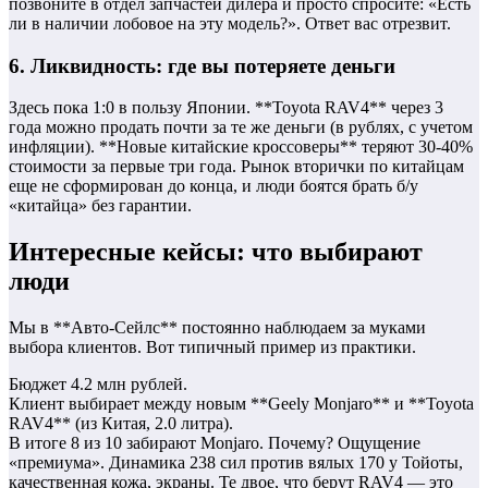
позвоните в отдел запчастей дилера и просто спросите: «Есть
ли в наличии лобовое на эту модель?». Ответ вас отрезвит.
6. Ликвидность: где вы потеряете деньги
Здесь пока 1:0 в пользу Японии. **Toyota RAV4** через 3
года можно продать почти за те же деньги (в рублях, с учетом
инфляции). **Новые китайские кроссоверы** теряют 30-40%
стоимости за первые три года. Рынок вторички по китайцам
еще не сформирован до конца, и люди боятся брать б/у
«китайца» без гарантии.
Интересные кейсы: что выбирают
люди
Мы в **Авто-Сейлс** постоянно наблюдаем за муками
выбора клиентов. Вот типичный пример из практики.
Бюджет 4.2 млн рублей.
Клиент выбирает между новым **Geely Monjaro** и **Toyota
RAV4** (из Китая, 2.0 литра).
В итоге 8 из 10 забирают Monjaro. Почему? Ощущение
«премиума». Динамика 238 сил против вялых 170 у Тойоты,
качественная кожа, экраны. Те двое, что берут RAV4 — это