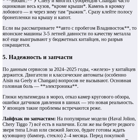
* **Нюанс:** У Chery и многих суббрендов Changan часто
оцинкован весь кузов, *кроме крыши*. Камень в кромку
лобового — и через зиму там “рыжик”. Сразу клейте полосу
бронепленки на крышу и капот.
Если вы рассматриваете **авто с пробегом Владивосток**, то
японские машины 3-5 летней давности по качеству металла
всё еще выигрывают у бюджетных китайцев, но разрыв
сокращается.
5. Надежность и запчасти
По данным сервисов за 2024–2025 годы, «железо» у китайцев
держится. Двигатели и классические автоматы (особенно
Aisin на Geely и Changan) вопросов не вызывают. Основная
головная боль — **электроника**.
Глюки мультимедиа в мороз, отказ камер кругового обзора,
ошибки датчиков давления в шинах — это новая реальность.
У японцев такие проблемы встречаются реже.
Лайфхак по запчастям:
На популярные модели (Haval Jolion,
Chery Tiggo 7) всё есть в наличии. Если же вы берете редкого
зверя типа Livan или свежий Jaecoo, будьте готовы ждать
кузовщину (бампер, стекло) 2–4 месяца. Перед покупкой