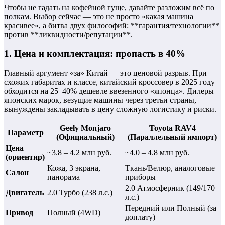
Чтобы не гадать на кофейной гуще, давайте разложим всё по
полкам. Выбор сейчас — это не просто «какая машина
красивее», а битва двух философий: **гарантия/технологии**
против **ликвидности/репутации**.
1. Цена и комплектация: пропасть в 40%
Главный аргумент «за» Китай — это ценовой разрыв. При
схожих габаритах и классе, китайский кроссовер в 2025 году
обходится на 25–40% дешевле ввезенного «японца». Дилеры
японских марок, везущие машины через третьи страны,
вынуждены закладывать в цену сложную логистику и риски.
Geely Monjaro
Toyota RAV4
Параметр
(Официальный)
(Параллельный импорт)
Цена
~3.8 – 4.2 млн руб.
~4.0 – 4.8 млн руб.
(ориентир)
Кожа, 3 экрана,
Ткань/Велюр, аналоговые
Салон
панорама
приборы
2.0 Атмосферник (149/170
Двигатель
2.0 Турбо (238 л.с.)
л.с.)
Передний или Полный (за
Привод
Полный (4WD)
доплату)