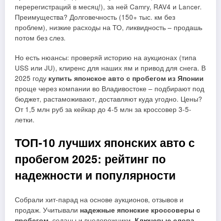
перерегистраций в месяц!), за ней Camry, RAV4 и Lancer.
Преимущества? Долговечность (150+ тыс. км без
проблем), низкие расходы на ТО, ликвидность – продашь
потом без слез.
Но есть нюансы: проверяй историю на аукционах (типа
USS или JU), клиренс для наших ям и привод для снега. В
2025 году
купить японское авто с пробегом из Японии
проще через компании во Владивостоке – подбирают под
бюджет, растаможивают, доставляют куда угодно. Цены?
От 1,5 млн руб за кейкар до 4-5 млн за кроссовер 3-5-
летки.
ТОП-10 лучших японских авто с
пробегом 2025: рейтинг по
надежности и популярности
Собрали хит-парад на основе аукционов, отзывов и
продаж. Учитывали
надежные японские кроссоверы с
пробегом
, седаны и внедорожники.
Ключевые слова