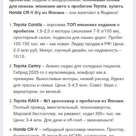
для поиска
:
японские авто с пробегом Toyota
,
купить
Honda CR-V б/у из Японии
– они взлетают в Яндексе!
Toyota Corolla
– королева
ТОП японских седанов с
пробегом
. 1,6-2,0 л моторы (экономия 7-8 л/100 км),
просторный салон, подвеска для наших дорог. Пробег
100-150 тыс. км – как новая. Лидер продаж в РФ! Цена:
2-3 млн руб. Минус: скучный дизайн, но надежность –
10/10.
Toyota Camry
– бизнес-седан для солидных пацанов.
Гибрид 2025-го с мультимедиа, комфорт как в
премиуме. Выносливые моторы, низкий расход. Идеал
для трассы и семьи. Цена: 3-4,5 млн. Совет: бери с
вариатором, он вечный.
Toyota RAV4
–
№1 кроссовер с пробегом из Японии
.
Полный привод, вместительный, технонавороты.
Мировой бестселлер, не ржавеет, ходит 300+ тыс. км.
Цена: 3-4 млн. Для дачи и off-road – закачаешься!
Honda CR-V
– гибридный кроссовер-чемпион. Простор,
безопасность (5 звезд Euro NCAP), надежность по