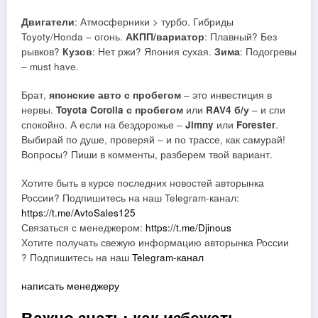
Двигатели
: Атмосферники > турбо. Гибриды
Toyoty/Honda – огонь.
АКПП/вариатор
: Плавный? Без
рывков?
Кузов
: Нет ржи? Япония сухая.
Зима
: Подогревы
– must have.
Брат,
японские авто с пробегом
– это инвестиция в
нервы.
Toyota Corolla с пробегом
или
RAV4 б/у
– и спи
спокойно. А если на бездорожье –
Jimny
или
Forester
.
Выбирай по душе, проверяй – и по трассе, как самурай!
Вопросы? Пиши в комменты, разберем твой вариант.
Хотите быть в курсе последних новостей авторынка
России? Подпишитесь на наш Telegram-канал:
https://t.me/AvtoSales125
Связаться с менеджером:
https://t.me/Djinous
Хотите получать свежую информацию авторынка России
? Подпишитесь на наш
Telegram-канал
написать менеджеру