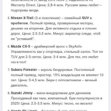
Warranty Direct. Цена: 2,8-4 млн. Русские зимы любит –
подогревы везде.
Nissan X-Trail
(3-е поколение) – семейный
SUV с
пробегом
. Полный привод, проверенные моторы,
дешево на вторичке. Для активного отдыха и плохих
дорог. Цена: 2,5-3,5 млн. Минус: вариатор следи, чтоб
не "уставший".
Mazda CX-5
– драйверский кросс с SkyActiv.
Управляемость как у спорткара, стильный салон. Топ по
TUV для 2-3-леток. Цена: 3-4 млн. Для тех, кто любит
газ в пол!
Subaru Forester
– король бездорожья. Постоянный
полный привод, простор, 15% владельцев не меняют 10
лет. Цена: 3-4,5 млн. Бери с оппозитником – вечный
двигатель.
Suzuki Jimny
– мини-внедорожник для дачников.
Проходимый как танк, компактный. Бум популярности в
2025! Цена: 2,5-3,5 млн. Минус: тесно, но весело!
Honda Fit (Jazz)
– бюджетный хэтч для города.