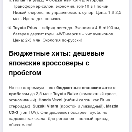
Трансформер-салон, экономия, топ-10 в Японии.
Низкий клиренс, но управляемость супер. Цена: 1,8-2,5
млн. Идеал для новичка.
Toyota Prius
– гибрид-легенда. Экономия 4-5 л/100 км,
батарея держит годы. 4WD-версия – хит аукционов.
Цена: 2-3 млн. Экология по-русски!
Бюджетные хиты: дешевые
японские кроссоверы с
пробегом
Не все ж премиум – вот
бюджетные японские авто с
пробегом
до 2,5 млн:
Toyota Raize
(компактный кросс,
экономичный),
Honda Vezel
(гибкий салон, как Fit на
стероидах),
Suzuki Vitara
(простой и ликвидный),
Mazda
CX-3
(топ TUV). Они дешевеют быстрее Toyota, но
надежны как скала. Для регионов – полный привод
обязателен!