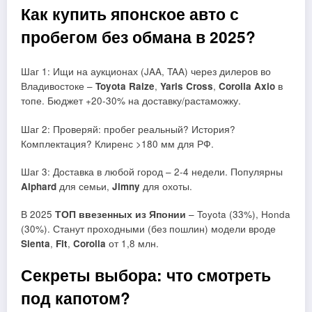
Как купить японское авто с
пробегом без обмана в 2025?
Шаг 1: Ищи на аукционах (JAA, TAA) через дилеров во
Владивостоке –
Toyota Raize
,
Yaris Cross
,
Corolla Axio
в
топе. Бюджет +20-30% на доставку/растаможку.
Шаг 2: Проверяй: пробег реальный? История?
Комплектация? Клиренс >180 мм для РФ.
Шаг 3: Доставка в любой город – 2-4 недели. Популярны
Alphard
для семьи,
Jimny
для охоты.
В 2025
ТОП ввезенных из Японии
– Toyota (33%), Honda
(30%). Станут проходными (без пошлин) модели вроде
Sienta
,
Fit
,
Corolla
от 1,8 млн.
Секреты выбора: что смотреть
под капотом?