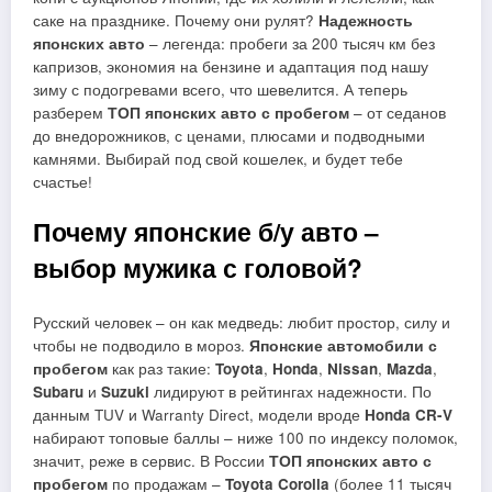
саке на празднике. Почему они рулят?
Надежность
японских авто
– легенда: пробеги за 200 тысяч км без
капризов, экономия на бензине и адаптация под нашу
зиму с подогревами всего, что шевелится. А теперь
разберем
ТОП японских авто с пробегом
– от седанов
до внедорожников, с ценами, плюсами и подводными
камнями. Выбирай под свой кошелек, и будет тебе
счастье!
Почему японские б/у авто –
выбор мужика с головой?
Русский человек – он как медведь: любит простор, силу и
чтобы не подводило в мороз.
Японские автомобили с
пробегом
как раз такие:
Toyota
,
Honda
,
Nissan
,
Mazda
,
Subaru
и
Suzuki
лидируют в рейтингах надежности. По
данным TUV и Warranty Direct, модели вроде
Honda CR-V
набирают топовые баллы – ниже 100 по индексу поломок,
значит, реже в сервис. В России
ТОП японских авто с
пробегом
по продажам –
Toyota Corolla
(более 11 тысяч