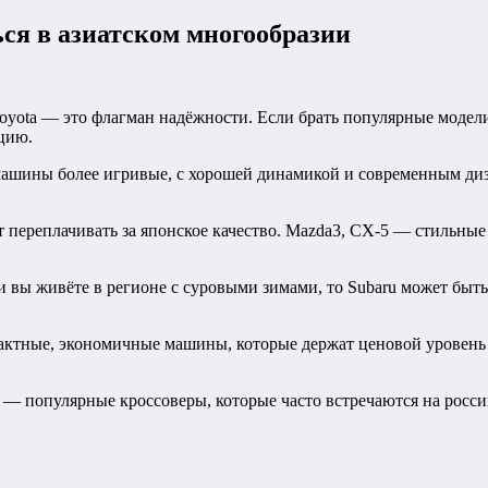
ься в азиатском многообразии
Toyota — это флагман надёжности. Если брать популярные модели 
ацию.
машины более игривые, с хорошей динамикой и современным диз
очет переплачивать за японское качество. Mazda3, CX-5 — стиль
и вы живёте в регионе с суровыми зимами, то Subaru может бы
мпактные, экономичные машины, которые держат ценовой уровень
l — популярные кроссоверы, которые часто встречаются на росси