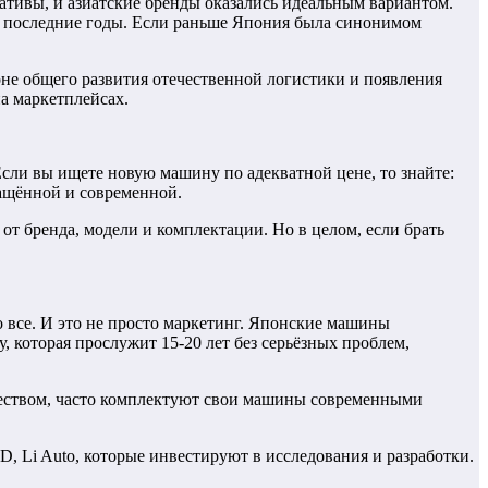
ативы, и азиатские бренды оказались идеальным вариантом.
 за последние годы. Если раньше Япония была синонимом
оне общего развития отечественной логистики и появления
на маркетплейсах.
Если вы ищете новую машину по адекватной цене, то знайте:
нащённой и современной.
т бренда, модели и комплектации. Но в целом, если брать
о все. И это не просто маркетинг. Японские машины
, которая прослужит 15-20 лет без серьёзных проблем,
чеством, часто комплектуют свои машины современными
, Li Auto, которые инвестируют в исследования и разработки.