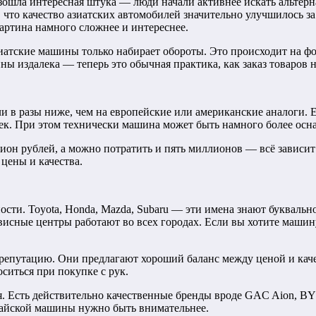
ошла интересная штука — люди начали активнее искать альтерн
м, что качество азиатских автомобилей значительно улучшилось
картина намного сложнее и интереснее.
азиатские машины только набирает обороты. Это происходит на ф
ны издалека — теперь это обычная практика, как заказ товаров 
ли в разы ниже, чем на европейские или американские аналоги. 
бек. При этом технически машина может быть намного более ос
н рублей, а можно потратить и пять миллионов — всё зависит о
цены и качества.
ости. Toyota, Honda, Mazda, Subaru — эти имена знают буквальн
рвисные центры работают во всех городах. Если вы хотите машину
 репутацию. Они предлагают хороший баланс между ценой и ка
ситься при покупке с рук.
. Есть действительно качественные бренды вроде GAC Aion, BYD
итайской машины нужно быть внимательнее.