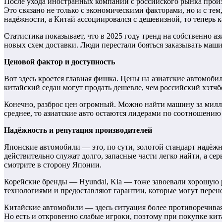
После ухода иностранных компаний с российского рынка произ
Это связано не только с экономическими факторами, но и с те
надёжности, а Китай ассоциировался с дешевизной, то теперь 
Статистика показывает, что в 2025 году тренд на собственно 
новых схем доставки. Люди перестали бояться заказывать маши
Ценовой фактор и доступность
Вот здесь кроется главная фишка. Цены на азиатские автомоби
китайский седан могут продать дешевле, чем российский хэтч
Конечно, разброс цен огромный. Можно найти машину за миллио
среднее, то азиатские авто остаются лидерами по соотношению 
Надёжность и репутация производителей
Японские автомобили — это, по сути, золотой стандарт надёжн
действительно служат долго, запасные части легко найти, а се
смотрите в сторону Японии.
Корейские бренды — Hyundai, Kia — тоже завоевали хорошую
технологиями и предоставляют гарантии, которые могут перено
Китайские автомобили — здесь ситуация более противоречивая
Но есть и откровенно слабые игроки, поэтому при покупке к