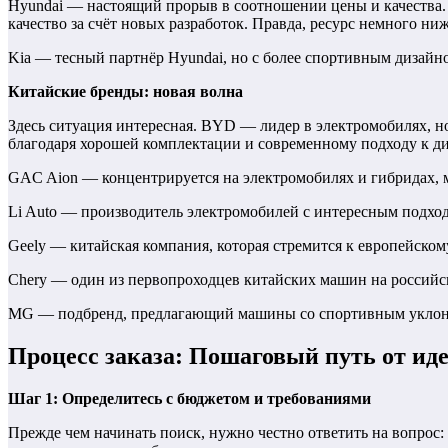
Hyundai — настоящий прорыв в соотношении цены и качества. 
качество за счёт новых разработок. Правда, ресурс немного ни
Kia — тесный партнёр Hyundai, но с более спортивным дизайно
Китайские бренды: новая волна
Здесь ситуация интересная. BYD — лидер в электромобилях, н
благодаря хорошей комплектации и современному подходу к ди
GAC Aion — концентрируется на электромобилях и гибридах, м
Li Auto — производитель электромобилей с интересным подход
Geely — китайская компания, которая стремится к европейско
Chery — один из первопроходцев китайских машин на российск
MG — подбренд, предлагающий машины со спортивным уклоно
Процесс заказа: Пошаговый путь от иде
Шаг 1: Определитесь с бюджетом и требованиями
Прежде чем начинать поиск, нужно честно ответить на вопрос: 