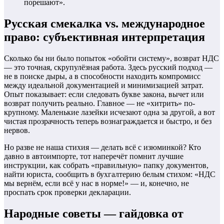
порешают».
Русская смекалка vs. международное
право: субъективная интерпретация
Сколько бы ни было попыток «обойти систему», возврат НДС
— это точная, скрупулёзная работа. Здесь русский подход —
не в поиске дыры, а в способности находить компромисс
между идеальной документацией и минимизацией затрат.
Опыт показывает: если следовать букве закона, вычет или
возврат получить реально. Главное — не «хитрить» по-
крупному. Маленькие лазейки исчезают одна за другой, а вот
чистая прозрачность теперь вознаграждается и быстро, и без
нервов.
Но разве не наша стихия — делать всё с изюминкой? Кто
давно в автоимпорте, тот наперечёт помнит лучшие
инструкции, как собрать «правильную» папку документов,
найти юриста, сообщить в бухгалтерию белым стихом: «НДС
мы вернём, если всё у нас в норме!» — и, конечно, не
проспать срок проверки декларации.
Народные советы — гайдовка от