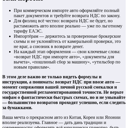
При коммерческом импорте авто оформляйте полный
пакет документов и требуйте возврата НДС по закону.
Для физлиц всё честно: возврата НДС не будет, но
растаможить авто вполне реально — уже по льготному
тарифу ЕАЭС.
Импортёрам — держитесь за проверенные брокерские
схемы и не уклоняйтесь от камеральной проверки, это
не враг, а союзник в возврате денег.
На каждый этап оформления — свои ключевые слова:
«возврат НДС при импорте авто», «документы для
вычета», «пошлиный сбор за машину», «утильсбор по
новым правилам».
В этом деле важно не только видеть формулы и
инструкции, а понимать: возврат НДС при ввозе авто —
момент сопряжения вашей личной русской смекалки и
государственной регламентированной точности. Не верьте
мифам о фантастически быстрых схемах, но и не унывайте
— большинство возвратов проходят успешно, если следить
за бумажками.
Ваша мечта о прекрасном авто из Китая, Кореи или Японии
вполне реализуема. Главное — дать дань традиции и
современности: оформлять всё юридически грамотно, быть