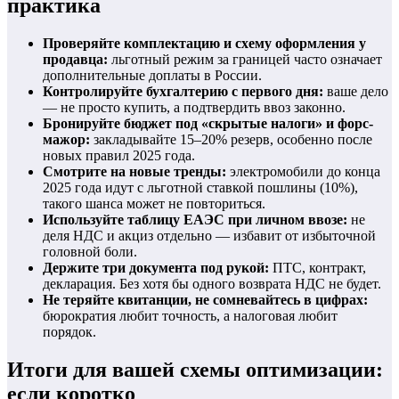
практика
Проверяйте комплектацию и схему оформления у
продавца:
льготный режим за границей часто означает
дополнительные доплаты в России.
Контролируйте бухгалтерию с первого дня:
ваше дело
— не просто купить, а подтвердить ввоз законно.
Бронируйте бюджет под «скрытые налоги» и форс-
мажор:
закладывайте 15–20% резерв, особенно после
новых правил 2025 года.
Смотрите на новые тренды:
электромобили до конца
2025 года идут с льготной ставкой пошлины (10%),
такого шанса может не повториться.
Используйте таблицу ЕАЭС при личном ввозе:
не
деля НДС и акциз отдельно — избавит от избыточной
головной боли.
Держите три документа под рукой:
ПТС, контракт,
декларация. Без хотя бы одного возврата НДС не будет.
Не теряйте квитанции, не сомневайтесь в цифрах:
бюрократия любит точность, а налоговая любит
порядок.
Итоги для вашей схемы оптимизации:
если коротко