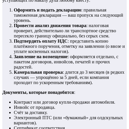
уступающих по накалу духа любому квесту:
Оформить и подать декларацию
: правильная
таможенная декларация — ваш пропуск на следующий
уровень.
Провести анализ движения товара
: налоговая
проверит, действительно ли транспортное средство
пересекло границу официально, без серых схем.
Подтвердить оплату НДС
: представить копию
платёжного поручения, отметку на заявлении (о ввозе и
уплате косвенных налогов).
Заявление на возмещение
: оформляется отдельно, с
пакетом договоров, инвойсов, печатей и прочих
радостей.
Камеральная проверка
: длится до 3 месяцев (в редких
случаях — упрощённо за 5 дней, если компания
проходит по ускоренным требованиям).
Документы, которые понадобятся
:
Контракт или договор купли-продажи автомобиля.
Инвойс от продавца.
Счёт за доставку.
Электронный ПТС (или «бумажный» для олдскульных
вариантов).
Сертификат соответствия.