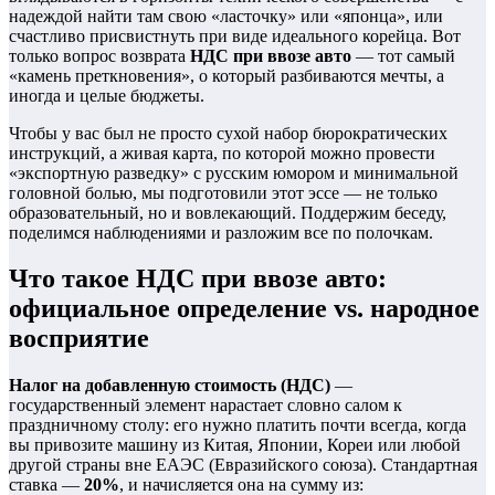
надеждой найти там свою «ласточку» или «японца», или
счастливо присвистнуть при виде идеального корейца. Вот
только вопрос возврата
НДС при ввозе авто
— тот самый
«камень преткновения», о который разбиваются мечты, а
иногда и целые бюджеты.
Чтобы у вас был не просто сухой набор бюрократических
инструкций, а живая карта, по которой можно провести
«экспортную разведку» с русским юмором и минимальной
головной болью, мы подготовили этот эссе — не только
образовательный, но и вовлекающий. Поддержим беседу,
поделимся наблюдениями и разложим все по полочкам.
Что такое НДС при ввозе авто:
официальное определение vs. народное
восприятие
Налог на добавленную стоимость (НДС)
—
государственный элемент нарастает словно салом к
праздничному столу: его нужно платить почти всегда, когда
вы привозите машину из Китая, Японии, Кореи или любой
другой страны вне ЕАЭС (Евразийского союза). Стандартная
ставка —
20%
, и начисляется она на сумму из: